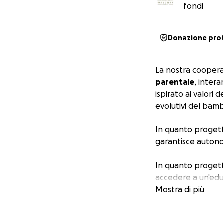
fondi
Donazione pro
La nostra coopera
parentale
, inter
ispirato ai valori
evolutivi del bamb
In quanto progett
garantisce autonom
In quanto proget
accedere a un'educa
creatività e il lo
Mostra di più
educatori consapev