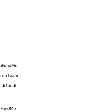
GoFundMe
n un team
 di fondi
GoFundMe