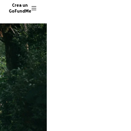
Crea un
GoFundMe