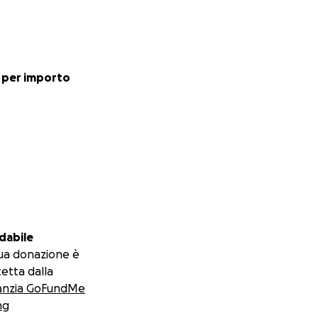
 per importo
dabile
ua donazione è
etta dalla
anzia GoFundMe
ng