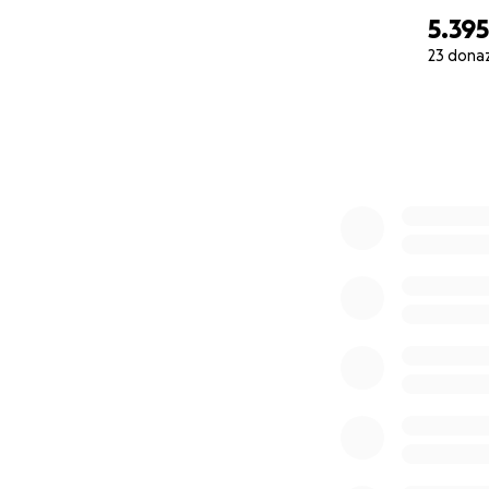
5.395
23 donaz
0% complete