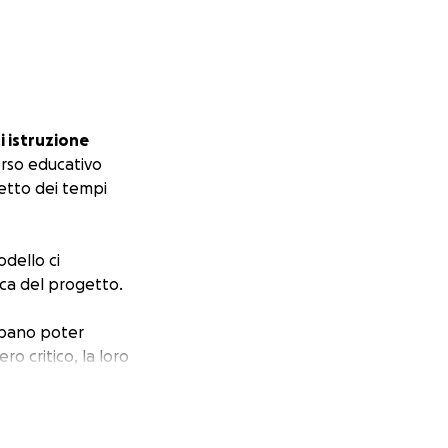
i istruzione
orso educativo
petto dei tempi
dello ci
ica del progetto.
bbano poter
ro critico, la loro
ogia viva senza