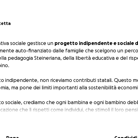
tetta
tiva sociale gestisce un
progetto indipendente e sociale d
amente auto-finanziato dalle famiglie che scelgono un perc
 della pedagogia Steineriana, della libertà educativa e del ris
ino.
o indipendente, non riceviamo contributi statali. Questo mo
ia, ma pone dei limiti importanti alla sostenibilità econom
to sociale, crediamo che ogni bambina e ogni bambino de
zione che li rispetti come individui, che stimoli il loro pensie
ro senso di appartenenza alla comunità, ma non esiste pedag
oli, radicati e sostenuti.