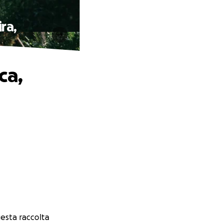
ra,
ca,
sta raccolta