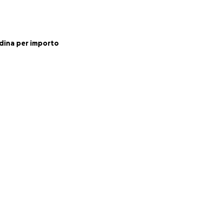
estri e le maestre
i ragazzi con
dina per importo
rofondo, libero e
riconoscimento.
el futuro.
 futuro.