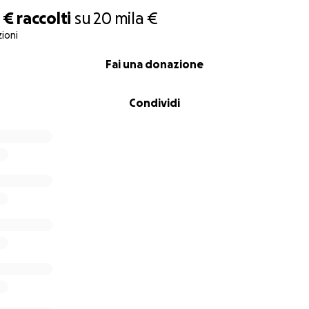
 €
raccolti
su
20 mila €
ioni
Fai una donazione
Condividi