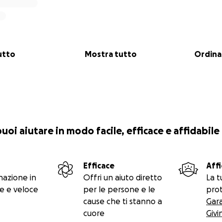
utto
Mostra tutto
Ordina
 puoi aiutare in modo facile, efficace e affidabile
Efficace
Affi
nazione in
Offri un aiuto diretto
La t
e e veloce
per le persone e le
prot
cause che ti stanno a
Gar
cuore
Givi