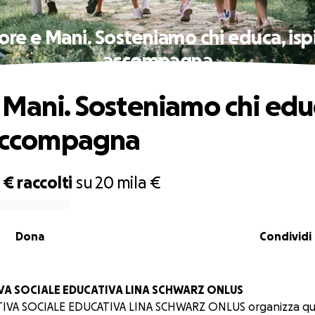
ore e Mani. Sosteniamo chi educa, ispi
accompagna
 Mani. Sosteniamo chi edu
 accompagna
 €
raccolti
su
20 mila €
Dona
Condividi
A SOCIALE EDUCATIVA LINA SCHWARZ ONLUS
VA SOCIALE EDUCATIVA LINA SCHWARZ ONLUS organizza que