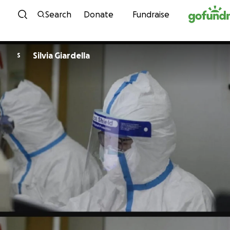
Skip to content
Search
Donate
Fundraise
Silvia Giardella
S