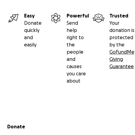
Easy
Powerful
Trusted
Donate
Send
Your
quickly
help
donation is
and
right to
protected
easily
the
by the
people
GoFundMe
and
Giving
causes
Guarantee
you care
about
Secondary menu
Donate