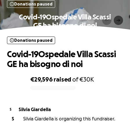
Donations paused
Covid-19Ospedale Villa Scassi
GE ha bisogno di noi
Donations paused
Covid-19Ospedale Villa Scassi
GE ha bisogno di noi
€29,596
raised
of
€30K
0% complete
Silvia Giardella
S
S
Silvia Giardella is organizing this fundraiser.