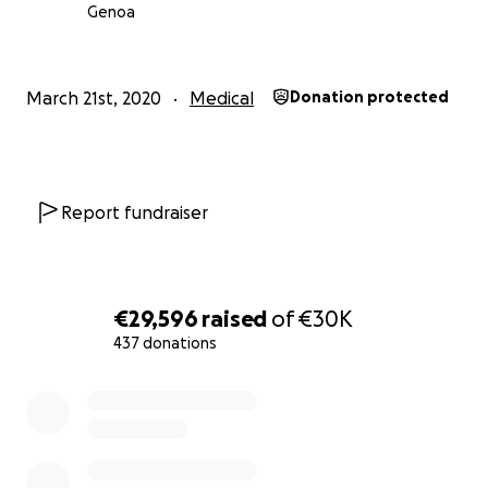
Come da accordi con il Dirigente Medico del Reparto
Genoa
Anestesia e Rianimazione dell'Ospedale Villa Scassi il
Dott.Spiridon Gazos, l'intero ricavato sarà devoluto al
personale dei reparti Anestesia e Rianimazione , DEA
March 21st, 2020
Medical
Donation protected
e PS e Croce d'oro per l'acquisto dei DPI da destinare
al personale ospedaliero.
Report fundraiser
€29,596
raised
of
€30K
437 donations
0% complete