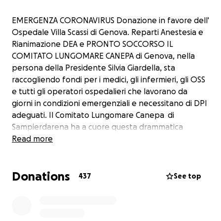
EMERGENZA CORONAVIRUS Donazione in favore dell'
Ospedale Villa Scassi di Genova. Reparti Anestesia e
Rianimazione DEA e PRONTO SOCCORSO IL
COMITATO LUNGOMARE CANEPA di Genova, nella
persona della Presidente Silvia Giardella, sta
raccogliendo fondi per i medici, gli infermieri, gli OSS
e tutti gli operatori ospedalieri che lavorano da
giorni in condizioni emergenziali e necessitano di DPI
adeguati. Il Comitato Lungomare Canepa di
Sampierdarena ha a cuore questa drammatica
situazione che coinvolge tutti noi. Vorremmo con
Read more
urgenza permettere l'acquisto di DPi adeguati per
proteggere il personale sanitario del Villa Scassi dal
Donations
rischio di contagio COVID 19. Questi i Dpi che
437
See top
occorrono: -Tute impermeabili monouso ( abbiamo
acquistato un primo lotto di 1200 consegnate lunedì
23 Marzo). Abbiamo acquistato altre 400 tute ,