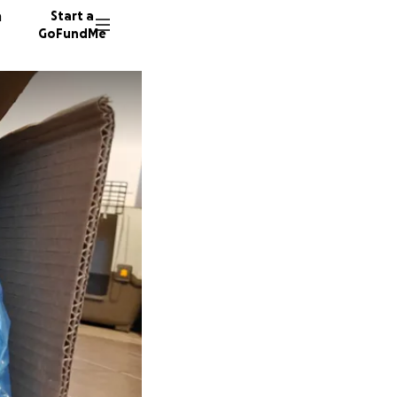
n
Start a
GoFundMe