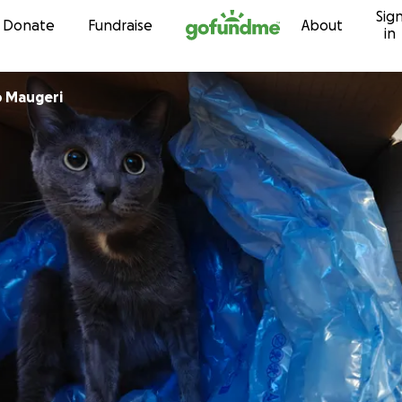
Sig
Skip to content
Donate
Fundraise
About
in
o Maugeri