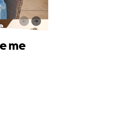
e
 e me