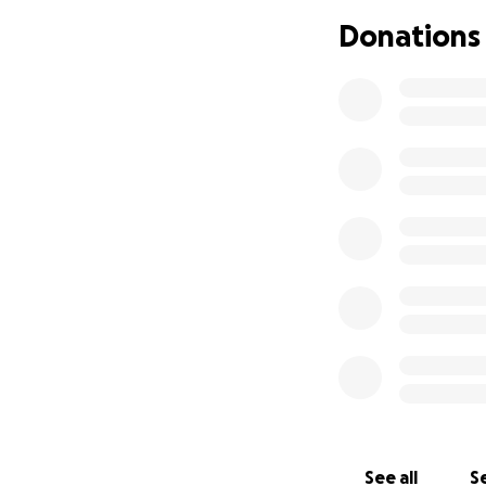
Donations
Per questo motivo
fondi. L’obiettivo
una terapia che, f
Chi vorrà contrib
donare, anche una
Grazie a chiunque
—
Se qualcuno voless
aggiornamenti.
See all
Se