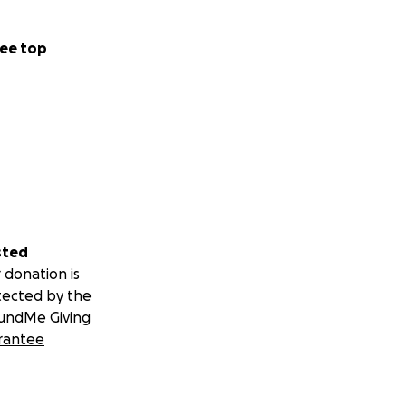
ee top
sted
 donation is
tected by the
undMe Giving
rantee