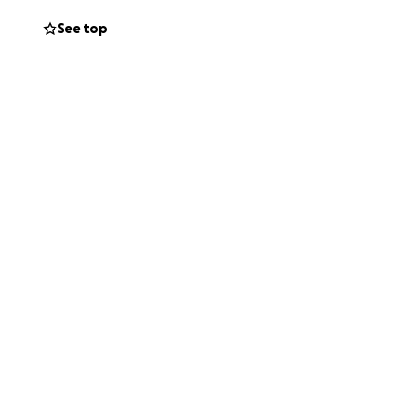
See top
 questa raccolta
over interrompere
E se non potete
report e