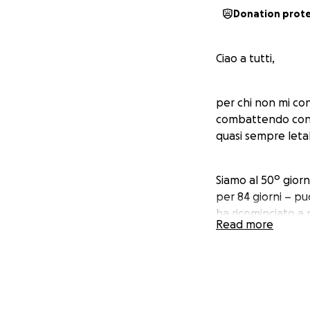
Donation prot
Ciao a tutti,
per chi non mi con
combattendo contro
quasi sempre letal
Siamo al 50º giorn
per 84 giorni – pu
ha ricominciato a 
Read more
Finora ho coperto 
dopo quasi due mes
arrivato al limite