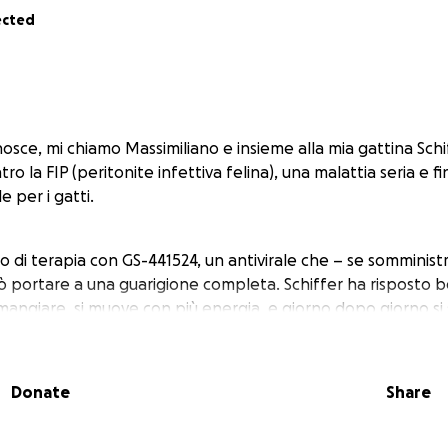
ected
osce, mi chiamo Massimiliano e insieme alla mia gattina Schi
 la FIP (peritonite infettiva felina), una malattia seria e fi
e per i gatti.
o di terapia con GS-441524, un antivirale che – se somminist
ò portare a una guarigione completa. Schiffer ha risposto b
mangiare, si muove con più energia, e giorno dopo giorno si
tutte le spese da solo, con l’aiuto della mia ragazza e della
Donate
Share
i di iniezioni quotidiane, controlli veterinari e farmaci di s
 delle mie possibilità economiche.