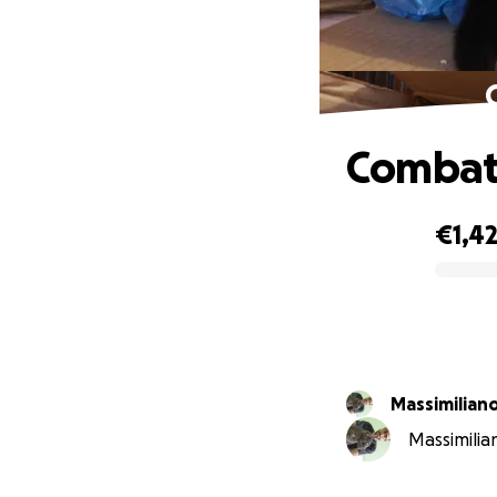
Combatt
€1,4
0% complete
Massimilian
Massimilia