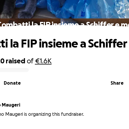
Combatti la FIP insieme a Schiffer e m
i la FIP insieme a Schiffer
20
raised
of
€1.6K
Donate
Share
o Maugeri
no Maugeri is organizing this fundraiser.