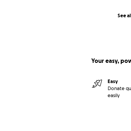
See al
Your easy, po
Easy
Donate qu
easily