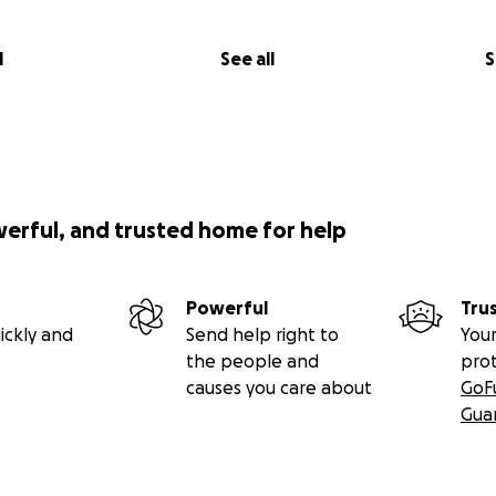
l
See all
S
werful, and trusted home for help
Powerful
Tru
ickly and
Send help right to
Your
the people and
pro
causes you care about
GoF
Gua