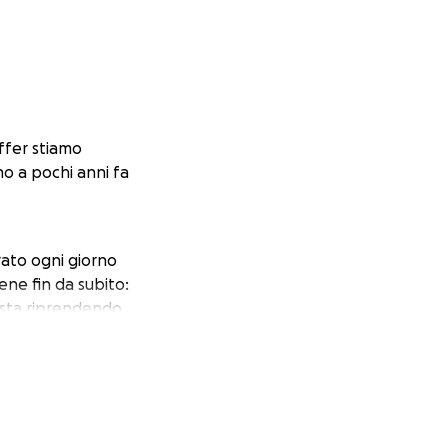
ffer stiamo
no a pochi anni fa
rato ogni giorno
ene fin da subito:
 sta riprendendo.
 mia famiglia. Ma
upporto, sono