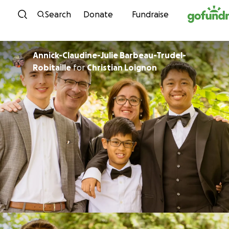
Skip to content
Search
Donate
Fundraise
Annick-Claudine-Julie Barbeau-Trudel-
Robitaille
for
Christian Loignon