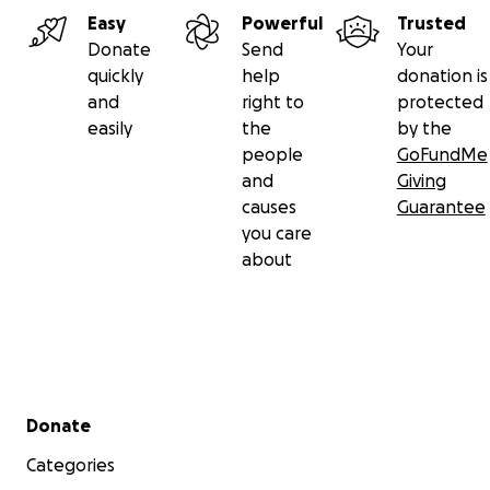
Easy
Powerful
Trusted
Donate
Send
Your
quickly
help
donation is
and
right to
protected
easily
the
by the
people
GoFundMe
and
Giving
causes
Guarantee
you care
about
Secondary menu
Donate
Categories