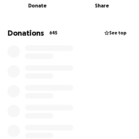
Donate
Share
Ils sont les parents de 3 magnifiques garçons, leur
grande fierté, en plus d’être une famille d'accueil
aimante et rassurante pour des enfants ayant
Donations
645
See top
besoin d’un refuge temporaire.
À la fin de l'année 2024, alors qu’ils vivaient des
moments magiques avec leur fils aîné Nathan,
finaliste de l'émission « Quel Talent! », un énorme
nuage gris est venu faire ombrage à leur bonheur.
En effet, Marie-Andrée a été diagnostiquée, à 46
ans, d'un cancer du pancréas et depuis, les
mauvaises nouvelles s'enchaînent. Elle a appris
dernièrement que son cancer ne répond pas aux
traitements agressifs qui devaient réduire la masse
pour permettre une chirurgie. Cette famille
heureuse, pleine de projets et d’espoir pour l’avenir
venait d'acheter une nouvelle maison que Marie-