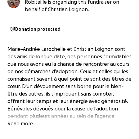
Robitaille is organizing this fundraiser on
behalf of Christian Loignon.
Donation protected
Marie-Andrée Larochelle et Christian Loignon sont
des amis de longue date, des personnes formidables
que nous avons eu la chance de rencontrer au cours
de nos démarches d’adoption. Ceux et celles qui les
connaissent savent à quel point ce sont des êtres de
cœur. D'un dévouement sans borne pour le bien-
être des autres, ils s'impliquent sans compter,
offrant leur temps et leur énergie avec générosité.
Bénévoles dévoués pour la cause de l’adoption
pendant plusieurs années au sein de l’agence
Formons une famille, leur exemple inspirant a
Read more
encouragé plusieurs couples à suivre cette route
vers la parentalité.