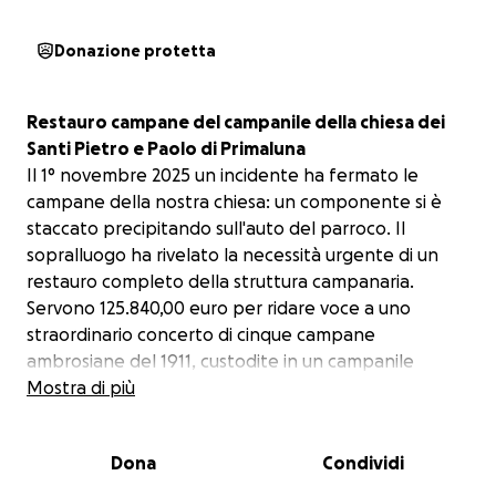
Donazione protetta
Restauro campane del campanile della chiesa dei
Santi Pietro e Paolo di Primaluna
Il 1° novembre 2025 un incidente ha fermato le
campane della nostra chiesa: un componente si è
staccato precipitando sull'auto del parroco. Il
sopralluogo ha rivelato la necessità urgente di un
restauro completo della struttura campanaria.
Servono 125.840,00 euro per ridare voce a uno
straordinario concerto di cinque campane
ambrosiane del 1911, custodite in un campanile
eretto all’inizio del XII secolo.
Mostra di più
La mattina del silenzio
Dona
Condividi
Il 1° novembre, il giorno di Ognissanti, il silenzio ha
preso il posto del suono che scandisce la vita di