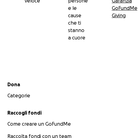
veloce
persone
Garanzia
Come sostenerci
e le
GoFundMe
Clicca sul pulsante Dona – è sicuro e richiede un
cause
Giving
minuto.
che ti
stanno
Ogni donazione, grande o piccola, ci avvicina al
a cuore
traguardo. Condividi questa campagna con amici e
familiari: anche chi non può donare può aiutarci
diffondendo la nostra storia.
Grazie di cuore.
Menu secondario
Dona
Categorie
Raccogli fondi
Come creare un GoFundMe
Raccolta fondi con un team