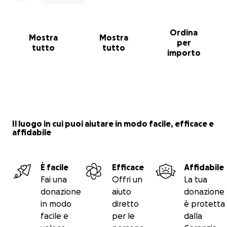
restauro conservativo delle campane storiche
del 1911
sostituzione di tutti i meccanismi di movimento
Ordina
Mostra
Mostra
per
(ruote, catene, cuscinetti, ferramenta) usurati,
tutto
tutto
importo
dei battagli e dei componenti di sicurezza
manodopera altamente specializzata.
Nessuna spesa superflua. Tutto è necessario perché
le campane tornino a suonare in sicurezza.
Il luogo in cui puoi aiutare in modo facile, efficace e
affidabile
Il tuo aiuto fa la differenza
Ogni euro conta. Qualsiasi importo tu possa donare,
ci stai aiutando a salvare un pezzo della nostra storia.
È facile
Efficace
Affidabile
Immagina il giorno in cui le campane torneranno a
Fai una
Offri un
La tua
suonare, annunciando a tutti che Primaluna ha
donazione
aiuto
donazione
ritrovato la sua voce. Possiamo farcela, ma solo
in modo
diretto
è protetta
insieme.
facile e
per le
dalla