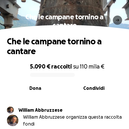
Che le campane tornino a
cantare
Che le campane tornino a
cantare
5.090 €
raccolti
su
110 mila €
0% complete
Dona
Condividi
William Abbruzzese
William Abbruzzese organizza questa raccolta
fondi