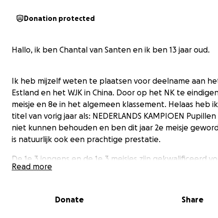
Donation protected
Hallo, ik ben Chantal van Santen en ik ben 13 jaar oud.
Ik heb mijzelf weten te plaatsen voor deelname aan het
Estland en het WJK in China. Door op het NK te eindigen
meisje en 8e in het algemeen klassement. Helaas heb ik
titel van vorig jaar als: NEDERLANDS KAMPIOEN Pupillen
niet kunnen behouden en ben dit jaar 2e meisje gewor
is natuurlijk ook een prachtige prestatie.
De 1e 3 jongens en de 1e 3 meisjes zijn gekwalificeerd v
Read more
deelname EJK en WJK dat is natuurlijk geweldig.
Donate
Share
Het liefste zou ik aan beide toernooien gaan meedoen
is helaas niet haalbaar. Wel vindt ik dat super jammer m