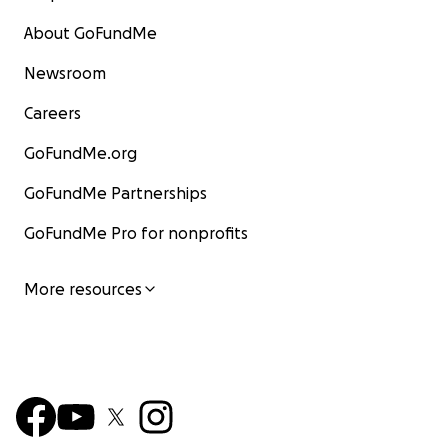
About GoFundMe
Newsroom
Careers
GoFundMe.org
GoFundMe Partnerships
GoFundMe Pro for nonprofits
Groetjes Chantal van Santen en dank voor uw steun!
More resources