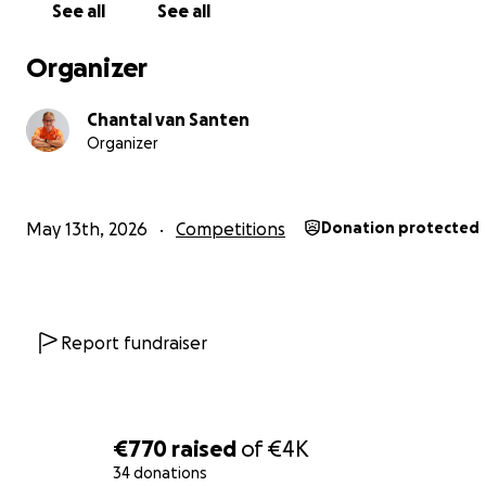
See all
See all
zelf soort van geld te verdienen voor deze prachtige ka
toernooi deel te gaan nemen met deze bijzondere reis.
Organizer
Waar ik vorig jaar nog op het NK in Westerhaar Nederla
Chantal van Santen
Organizer
Kampioen bij de meisjes werd is er nu voor gekozen gee
meer voor de meisjes maar enkel een algemeen klasse
May 13th, 2026
Competitions
Donation protected
Report fundraiser
€770
raised
of
€4K
34 donations