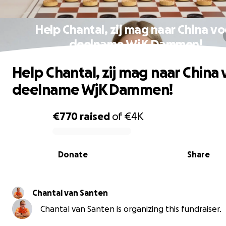
Help Chantal, zij mag naar China vo
deelname WjK Dammen!
Help Chantal, zij mag naar China 
deelname WjK Dammen!
€770
raised
of
€4K
0% complete
Donate
Share
Chantal van Santen
Chantal van Santen is organizing this fundraiser.