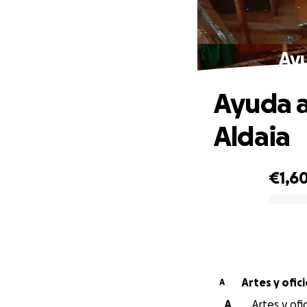
Ayu
Ayuda a
Aldaia
€1,6
0% complete
A
A
Artes y ofi