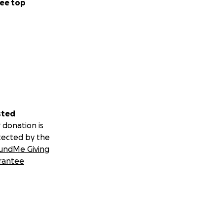
ee top
sted
 donation is
tected by the
undMe Giving
rantee