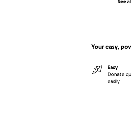
See al
Your easy, po
Easy
Donate qu
easily