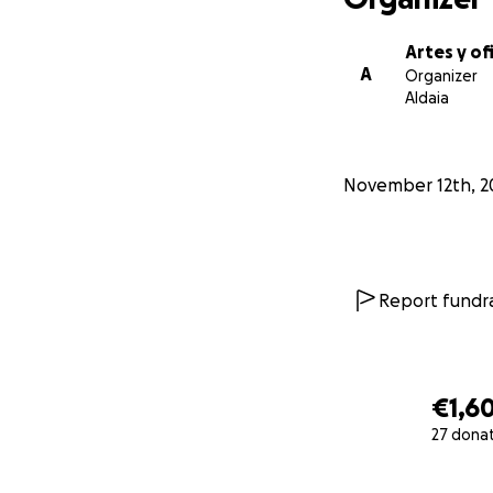
Artes y of
A
Organizer
Aldaia
November 12th, 2
Report fundra
€1,6
27 dona
0% complete