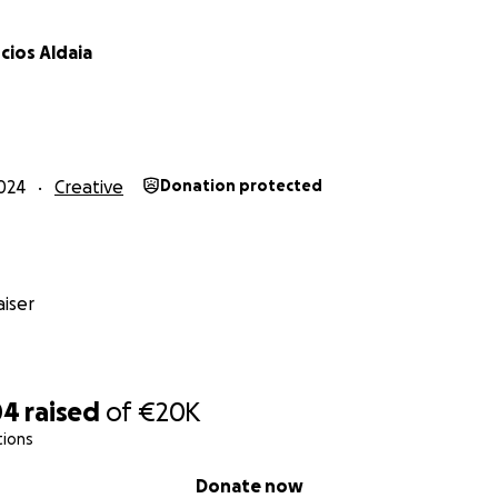
icios Aldaia
024
Creative
Donation protected
iser
04
raised
of
€20K
tions
Donate now