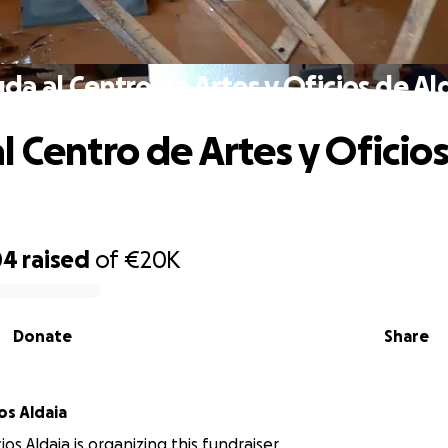
da al Centro de Artes y Oficios de Al
l Centro de Artes y Oficio
04
raised
of
€20K
Donate
Share
Artes y oficios Aldaia
cios Aldaia is organizing this fundraiser.