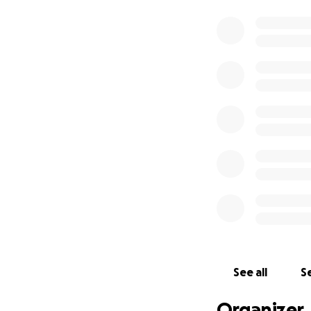
See all
Se
Organizer