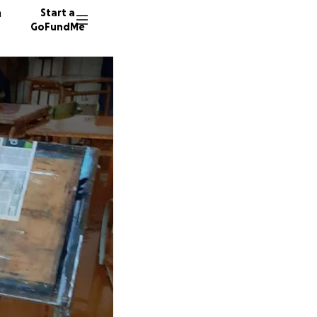
n
Start a
GoFundMe
M
V
B
27 dono