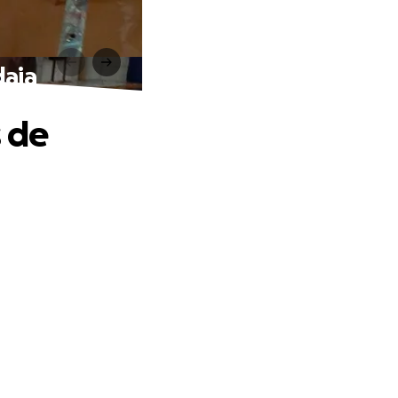
daia
s de