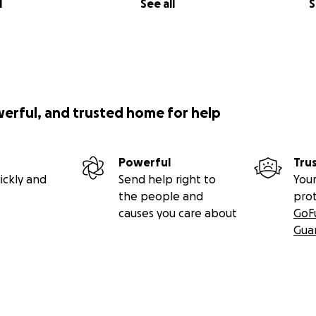
l
See all
S
werful, and trusted home for help
Powerful
Tru
ickly and
Send help right to
Your
the people and
pro
causes you care about
GoF
Gua