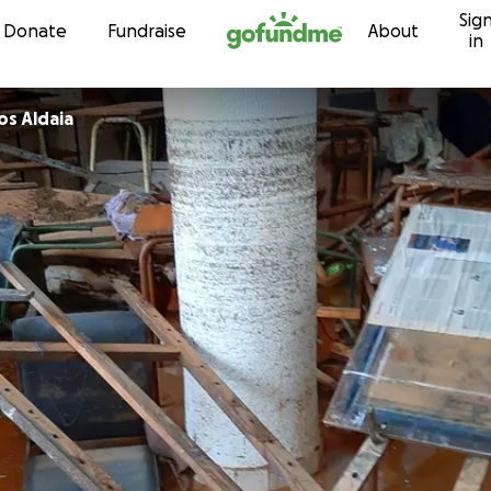
Sig
Skip to content
Donate
Fundraise
About
in
Artes y oficios Aldaia