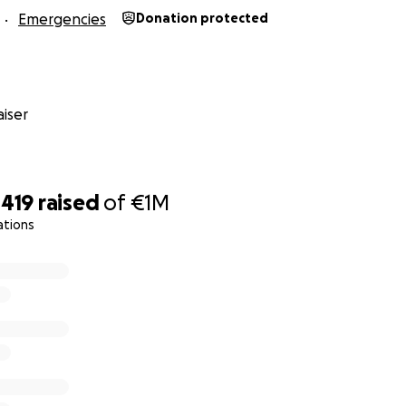
Emergencies
Donation protected
iser
,419
raised
of
€1M
ations