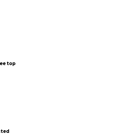
ee top
sted