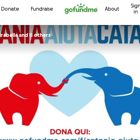
Sig
Skip to content
Donate
Fundraise
About
in
rabella and 11 others