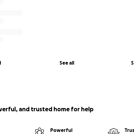
l
See all
S
werful, and trusted home for help
Powerful
Tru