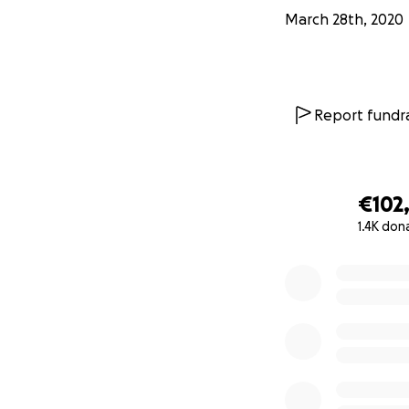
March 28th, 2020
Report fundra
€102
1.4K don
0% complete