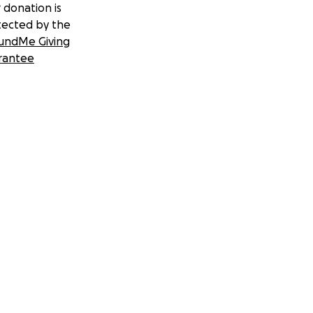
 donation is
tected by the
undMe Giving
rantee