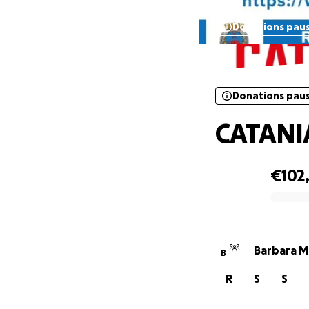
Donations pau
Donations pau
CATANI
€102
0% complete
Barbara Mi
B
R
S
S