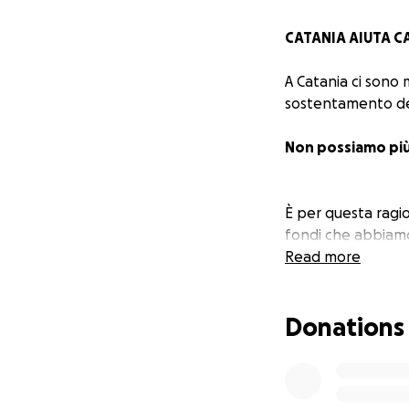
CATANIA AIUTA C
A Catania ci sono m
sostentamento del
Non possiamo più
È per questa ragi
fondi che abbiam
Read more
"CATANIA AIUTA 
Donations
Abbiamo bisogno de
Partecipa, donando