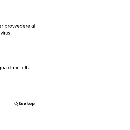
ter provvedere al
irus .
na di raccolta
See top
ficoltà.