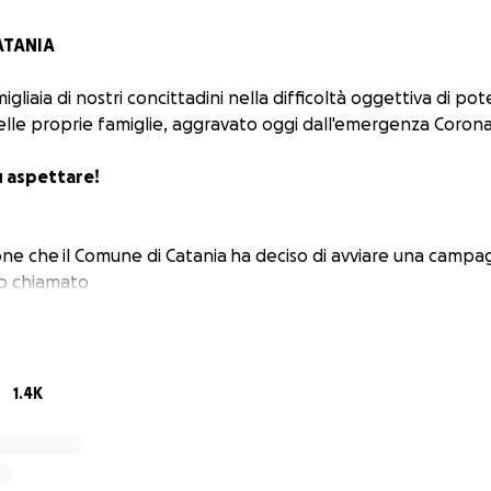
ATANIA
igliaia di nostri concittadini nella difficoltà oggettiva di po
le proprie famiglie, aggravato oggi dall'emergenza Coronav
 aspettare!
one che il Comune di Catania ha deciso di avviare una campag
o chiamato
CATANIA".
ll’aiuto di tutti.
1.4K
, alla raccolta fondi solidale per sostenere le famiglie in dif