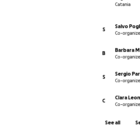
Catania
Grazie di cuore pe
Salvo Pogl
S
Co-organize
Aiutaci anche tu
Barbara M
B
Co-organize
CATANIA AIUTA CATA
Sergio Par
S
Co-organize
Clara Leon
Condividi il link d
C
Co-organize
See all
Se