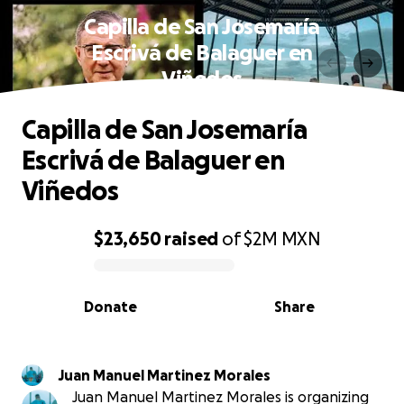
Capilla de San Josemaría
Escrivá de Balaguer en
Viñedos
Capilla de San Josemaría
Escrivá de Balaguer en
Viñedos
$23,650
raised
of
$2M
MXN
0% complete
Donate
Share
Juan Manuel Martinez Morales
Juan Manuel Martinez Morales is organizing