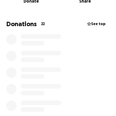
Donate
Share
Donations
22
See top