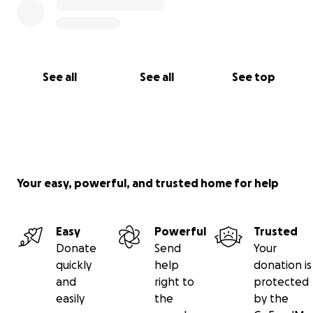
See all
See all
See top
Your easy, powerful, and trusted home for help
Easy
Powerful
Trusted
Donate
Send
Your
quickly
help
donation is
and
right to
protected
easily
the
by the