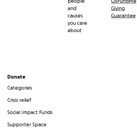
people
GoFundMe
and
Giving
causes
Guarantee
you care
about
Secondary menu
Donate
Categories
Crisis relief
Social Impact Funds
Supporter Space