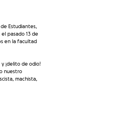
 de Estudiantes,
, el pasado 13 de
s en la facultad
y ¡delito de odio!
do nuestro
cista, machista,
ra el movimiento
otestan contra el
diantes que
nada o en
“los 6 de