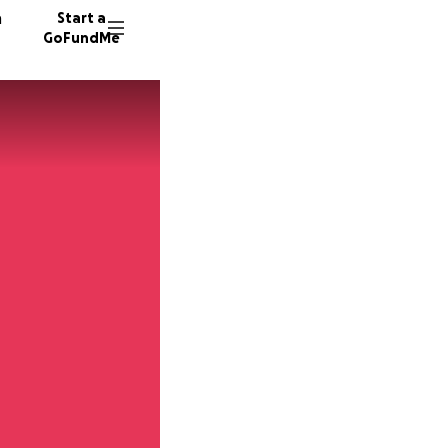
n
Start a
GoFundMe