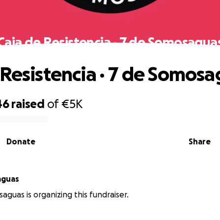
Caja de Resistencia · 7 de Somosagua
 Resistencia · 7 de Somos
46
raised
of
€5K
Donate
Share
aguas
aguas is organizing this fundraiser.