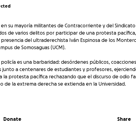
ected
 en su mayoría militantes de Contracorriente y del Sindicato
s de varios delitos por participar de una protesta pacífica
 presencia del ultraderechista Iván Espinosa de los Montero
Campus de Somosaguas (UCM).
 policía es una barbaridad: desórdenes públicos, coacciones 
 junto a centenares de estudiantes y profesores, ejercien
 la protesta pacífica rechazando que el discurso de odio fas
o de la extrema derecha se extienda en la Universidad.
 un hecho aislado. Es parte de una ofensiva represiva cont
juventud. Como los expedientes contra las estudiantes que pr
 al pueblo palestino, o la represión y detención de los estu
Donate
Share
a la presencia la extrema derecha en la universidad en Gra
ensiva represiva por la que también han sido encarcelados 
s de la Suiza” o Pablo Hasel.