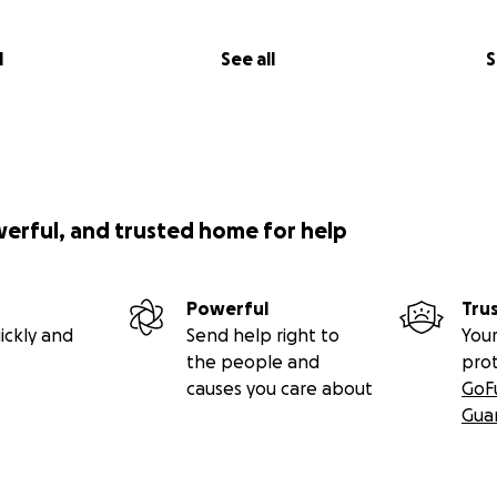
l
See all
S
werful, and trusted home for help
Powerful
Tru
ickly and
Send help right to
Your
the people and
pro
causes you care about
GoF
Gua