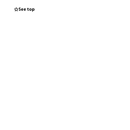
See top
edo, no solo
res, las migrantes,
sta contra los
 todas! ¡Siempre
paña de