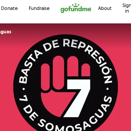
Sig
Skip to content
Donate
Fundraise
About
in
aguas