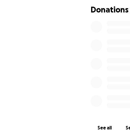
Donations
Con este “caso” p
entre el movimient
el colectivo LGTBI
Exigimos el archi
discursos de odio
¡Basta de represi
antifascistas!
Para afrontar los
solidaridad neces
Firma el manifiest
***
See all
Se