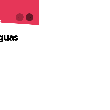
s
aguas