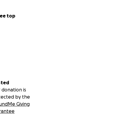
ee top
sted
 donation is
tected by the
undMe Giving
rantee