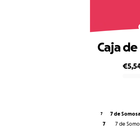
Caja de
€5,5
0% complete
7 de Somos
7
7
7 de Somos