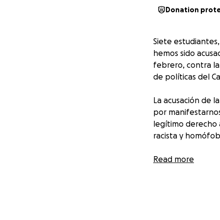
Donation prot
Siete estudiantes,
hemos sido acusado
febrero, contra la
de políticas del 
La acusación de la
por manifestarnos
legítimo derecho a
racista y homófob
Este ataque no es
Read more
estudiantil y la 
genocidio sionista
protestaron contr
Barcelona. Una of
Zaragoza”, “las Sei