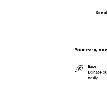
See al
Your easy, po
Easy
Donate qu
easily