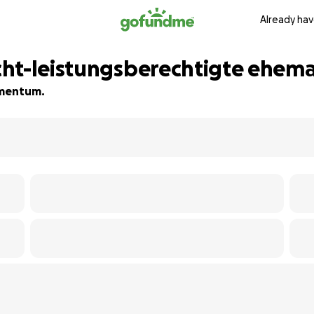
Already hav
cht-leistungsberechtigte ehem
momentum.