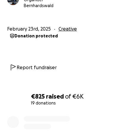
wir das Ziel hier erreichen können. :-)
Bernhardswald
Als Dankeschön kann ich allen Unterstützern das
fertige Buch zu einem Spezialpreis unter dem
February 23rd, 2025
Creative
regulären Verkaufspreis anbieten.
Donation protected
Vielen Dank für Eure Unterstützung und herzliche
Grüße aus Regensburg,
Leon
Report fundraiser
€825
raised
of
€6K
19 donations
0% complete