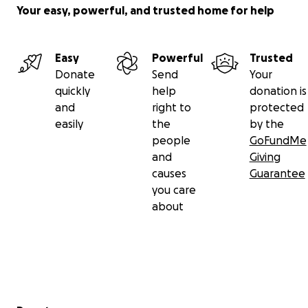
Your easy, powerful, and trusted home for help
Easy
Powerful
Trusted
Donate
Send
Your
quickly
help
donation is
and
right to
protected
easily
the
by the
people
GoFundMe
and
Giving
causes
Guarantee
you care
about
Secondary menu