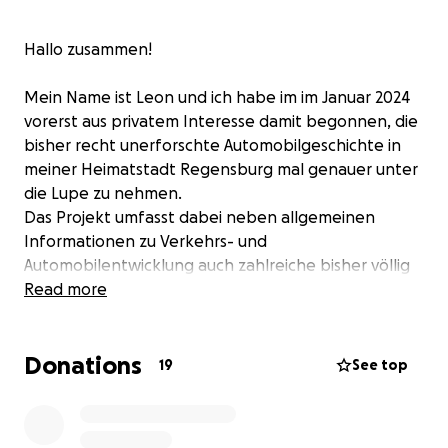
Hallo zusammen!
Mein Name ist Leon und ich habe im im Januar 2024
vorerst aus privatem Interesse damit begonnen, die
bisher recht unerforschte Automobilgeschichte in
meiner Heimatstadt Regensburg mal genauer unter
die Lupe zu nehmen.
Das Projekt umfasst dabei neben allgemeinen
Informationen zu Verkehrs- und
Automobilentwicklung auch zahlreiche bisher völlig
unbekannte Informationen und Bilder zur
Read more
Geschichte des Motorsports, des Fahrzeugbaus und
der Tankstellen in der Stadt. Kernthema sind dabei
Donations
jedoch kurze Porträts von aktuellen und ehemaligen
19
See top
Unternehmen der Autobranche.
Für die Recherche zum Buch habe ich mich