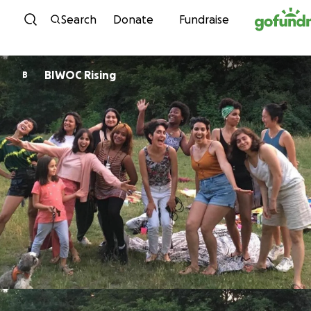
Skip to content
Search
Donate
Fundraise
BIWOC Rising
B