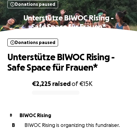
Donations paused
Unterstütze BIWOC Rising -
Safe Space für Frauen*
Donations paused
Unterstütze BIWOC Rising -
Safe Space für Frauen*
€2,225
raised
of
€15K
0% complete
BIWOC Rising
B
B
BIWOC Rising is organizing this fundraiser.