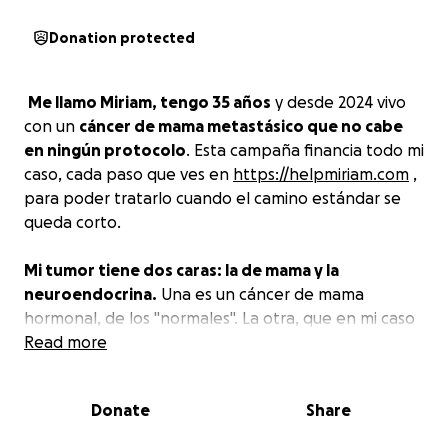
Donation protected
️
Me llamo Miriam, tengo 35 años
y desde 2024 vivo
con un
cáncer de mama metastásico que no cabe
en ningún protocolo
. Esta campaña financia todo mi
caso, cada paso que ves en
https://helpmiriam.com
,
para poder tratarlo cuando el camino estándar se
queda corto.
Mi tumor tiene dos caras: la de mama y la
neuroendocrina.
Una es un cáncer de mama
hormonal, de los "normales". La otra, que en mi caso
es la que más pesa, se comporta como un tumor
Read more
distinto, y los protocolos que hay en España solo
trantan la primera.
La clave está en tratar las dos a
Donate
Share
la vez, no solo una.
Para eso necesito una muestra
buena del tumor y secuenciarlo entero, y con esa