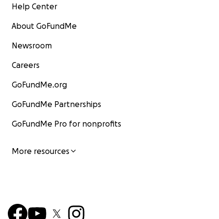
Help Center
About GoFundMe
Newsroom
Careers
GoFundMe.org
GoFundMe Partnerships
GoFundMe Pro for nonprofits
More resources