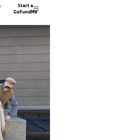
n
Start a
GoFundMe
K
A
22 dono