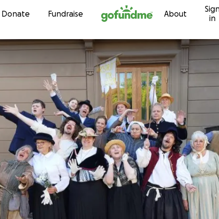
Sig
Skip to content
Donate
Fundraise
About
in