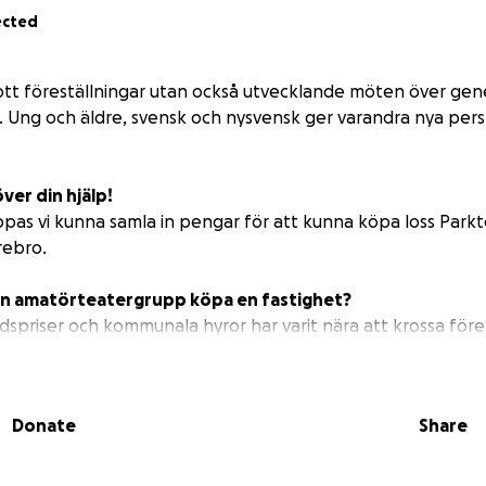
ected
lott föreställningar utan också utvecklande möten över gen
. Ung och äldre, svensk och nysvensk ger varandra nya pers
er din hjälp!
as vi kunna samla in pengar för att kunna köpa loss Parkt
rebro.
en amatörteatergrupp köpa en fastighet?
adspriser och kommunala hyror har varit nära att krossa för
ya lokaler som vi blivit erbjudna att köpa. Om vi inte köper 
flytta igen, redan i december.
bla din hjälp kunna få fortsätta vara kvar i de lokaler vi börj
Donate
Share
rn?
 arbetet med att starta upp Nya Teatern 1982 i och med A