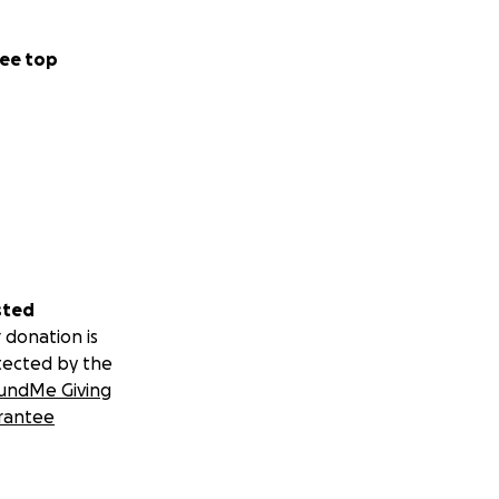
ee top
sted
 donation is
tected by the
undMe Giving
rantee