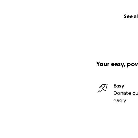
See al
Your easy, po
Easy
Donate qu
easily