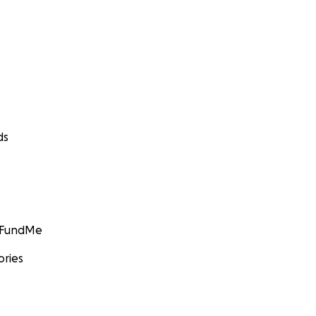
ds
GoFundMe
ories