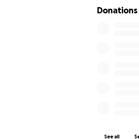
Detta var en grog
Donations
kulminerade i en h
mer än 40 år sena
Visste ni att Nya
Detta innebär att
svårt att säga exa
gör per år! Så det
Visste du att Ny
Vad betyder det a
teater. Engageman
kultur och gemen
Visste du att Nya
Hur får alla plats
scenen och lokaler
efter 20 år gick fl
See all
Se