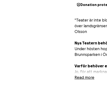
Donation prot
“Teater är inte b
över landsgränser
Olsson
Nya Teatern behöv
Under hösten hopp
Brunnsparken i Ö
Varför behöver 
Jo, för att markn
finns kvar och i n
Read more
kommer vi behöva 
Vi hoppas att med 
Vad är Nya Teate
Ecke Olsson ledde