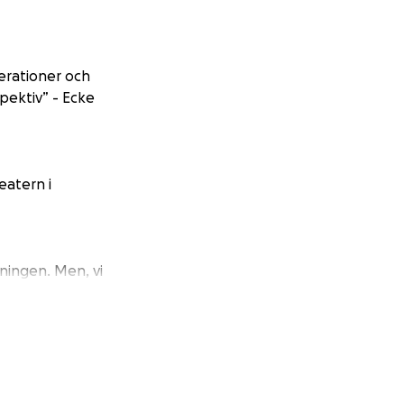
erationer och
pektiv” - Ecke
eatern i
eningen. Men, vi
fastigheten
at kalla våra.
matörspelen.