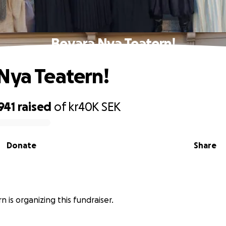
Bevara Nya Teatern!
Nya Teatern!
,941
raised
of
kr40K
SEK
Donate
Share
 is organizing this fundraiser.