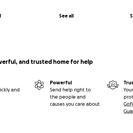
l
See all
S
werful, and trusted home for help
Powerful
Tru
ickly and
Send help right to
Your
the people and
pro
causes you care about
GoF
Gua