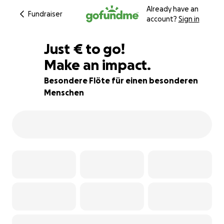
Already have an
Fundraiser
account?
Sign in
€407
Just
€
to go!
Make an impact.
42% complete
Besondere Flöte für einen besonderen
Menschen