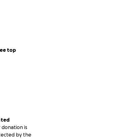
ee top
sted
 donation is
tected by the