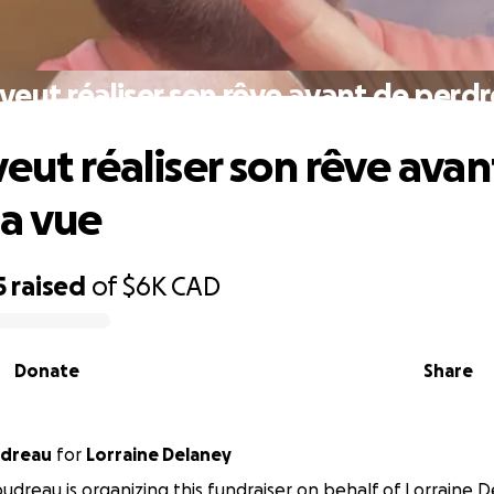
veut réaliser son rêve avant de perdr
veut réaliser son rêve avan
la vue
5
raised
of
$6K
CAD
Donate
Share
t Boudreau
for
Lorraine Delaney
udreau is organizing this fundraiser on behalf of Lorraine D