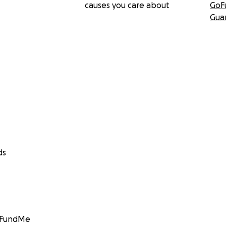
causes you care about
GoF
Gua
ds
GoFundMe