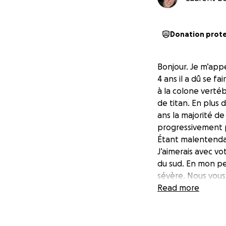
Donation prot
Bonjour. Je m’app
4 ans il a dû se f
à la colone vertéb
de titan. En plus d
ans la majorité de
progressivement pe
Étant malentendant
J’aimerais avec vot
du sud. En mon pe
sévère. Nous vous
rêve de Benoit. M
Read more
beaucoup d’amour.
réalisation de ce 
l’organisme enfant