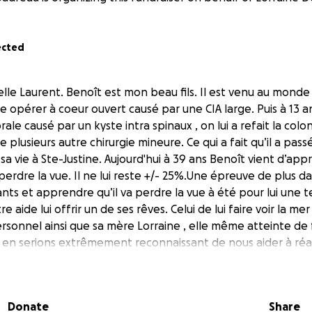
ected
elle Laurent. Benoît est mon beau fils. Il est venu au mond
aire opérer à coeur ouvert causé par une CIA large. Puis à 13
rale causé par un kyste intra spinaux , on lui a refait la col
e plusieurs autre chirurgie mineure. Ce qui a fait qu’il a passé
 sa vie à Ste-Justine. Aujourd'hui à 39 ans Benoît vient d’app
rdre la vue. Il ne lui reste +/- 25%.Une épreuve de plus dans
s et apprendre qu’il va perdre la vue à été pour lui une te
re aide lui offrir un de ses rêves. Celui de lui faire voir la me
rsonnel ainsi que sa mère Lorraine , elle même atteinte de
 en serions extrêmement reconnaissant de nous aider à réal
erci à l’avance de votre très grande générosité et nous vo
 Nous nous engageons à fournir toutes les preuves des dé
rêve à tout donateurs qui en fera la demande. Le surplus s’il
Donate
Share
 soleil afin de faire bénéficier de votre générosité à un a