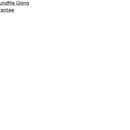
undMe Giving
rantee