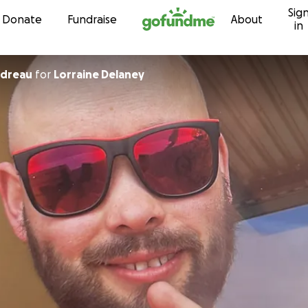
Sig
Skip to content
Donate
Fundraise
About
in
t Boudreau
for
Lorraine Delaney