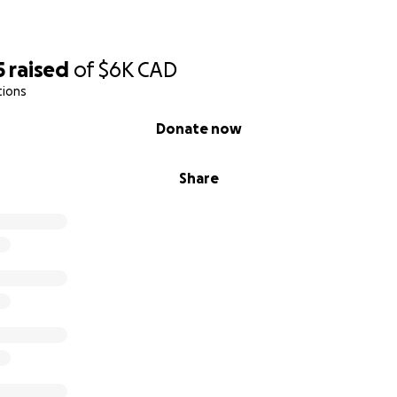
5
raised
of
$6K
CAD
tions
Donate now
Share