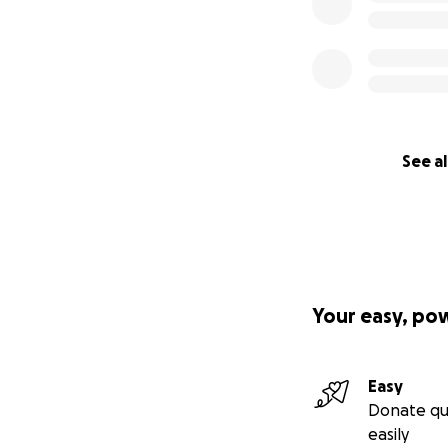
See al
Your easy, po
Easy
Donate qu
easily