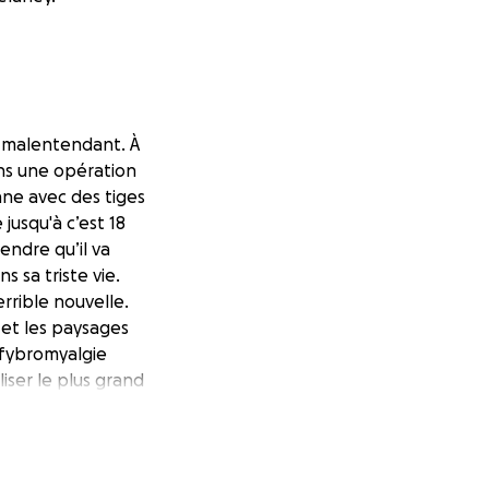
e malentendant. À
 ans une opération
onne avec des tiges
 jusqu'à c’est 18
rendre qu’il va
 sa triste vie.
rrible nouvelle.
r et les paysages
 fybromyalgie
iser le plus grand
us envoyons
penses à la
 en a sera versé à
utre enfant malade.