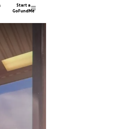
n
Start a
GoFundMe