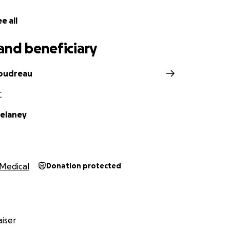
e all
and beneficiary
Boudreau
C
Delaney
Medical
Donation protected
iser