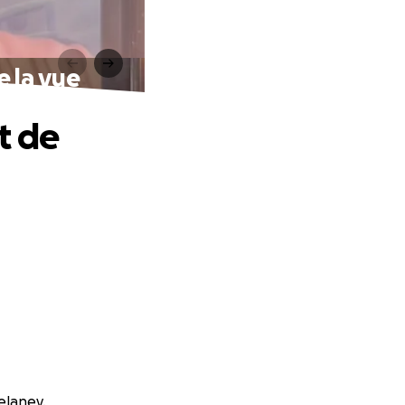
e la vue
t de
elaney.