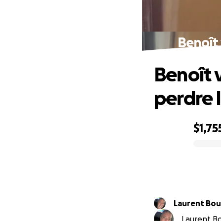
Benoît 
Benoît 
perdre 
$1,75
0% complete
Lauren
Laurent Bo