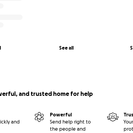
l
See all
S
werful, and trusted home for help
Powerful
Tru
ickly and
Send help right to
Your
the people and
pro