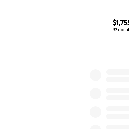
$1,75
32 dona
0% complete