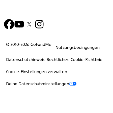
The best part for you as a donor:
The State of Carinthia is actively supporting us and will
double every donation made by private individuals
and companies! If you support us with €50, a total of
€100 will effectively reach our construction project
thanks to the state funding.
© 2010-
2026
GoFundMe
Nutzungsbedingungen
Help us take this important step toward inclusion and
the future of our youth. Every contribution counts to
Datenschutzhinweis
Rechtliches
Cookie-Richtlinie
preserve the Werkskapelle Ferndorf as a barrier-free
place of encounter.
Cookie-Einstellungen verwalten
Thank you very much for your support!
Deine Datenschutzeinstellungen
Your Werkskapelle Ferndorf