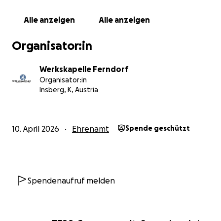
Ständig helfen wir beeinträchtigten Personen mit
Rollstühlen, älteren Personen und Kinderwägen mit
Alle anzeigen
Alle anzeigen
unserer Muskelkraft über die Treppen, dass ist nicht
leicht und teilweise auch sehr gefährlich!
Organisator:in
Das Projekt: Was wir planen
Werkskapelle Ferndorf
Die Planungen sind fertig, der Baubescheid liegt vor.
Organisator:in
Wir starten jetzt mit der Umsetzung folgender
Insberg, K, Austria
Maßnahmen:
Einbau eines Aufzugs über alle vier Stockwerke.
Neugestaltung der WC-Anlagen inklusive eines
10. April 2026
Ehrenamt
Spende geschützt
barrierefreien WCs im Erdgeschoss.
Barrierefreier Außenbereich mit speziellen
Behindertenparkplätzen.
Zubau eines Foyers im 1. OG als Überdachung,
Spendenaufruf melden
Garderobe und zusätzlicher Proberaum.
Ihre Spende wirkt doppelt!