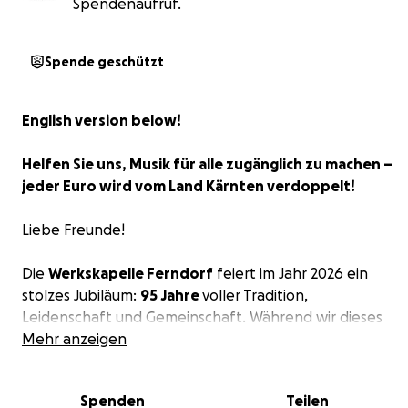
Spendenaufruf.
Spende geschützt
English version below!
Helfen Sie uns, Musik für alle zugänglich zu machen –
jeder Euro wird vom Land Kärnten verdoppelt!
Liebe Freunde!
Die
Werkskapelle Ferndorf
feiert im Jahr 2026 ein
stolzes Jubiläum:
95 Jahre
voller Tradition,
Leidenschaft und Gemeinschaft. Während wir dieses
besondere Jahr mit unseren erfolgreichen
Mehr anzeigen
Frühlingskonzerten eingeläutet haben, blicken wir
bereits weit voraus. Unser Ziel ist es, unser
Spenden
Teilen
Vereinsheim – die ehemalige Werkskantine der Firma