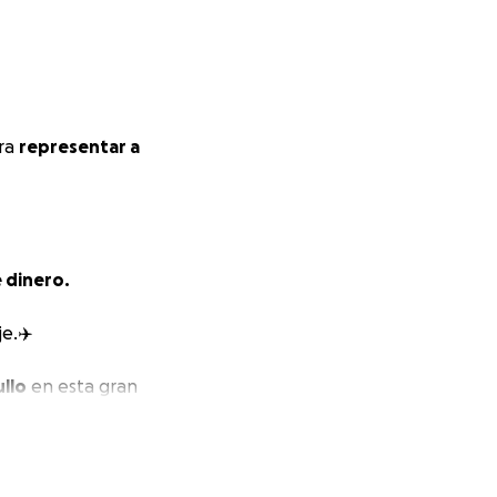
ara
representar a
 dinero.
je.✈️
llo
en esta gran