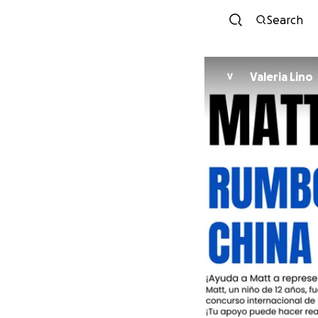
Search
Valeria Lino
V