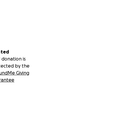
sted
 donation is
tected by the
undMe Giving
rantee