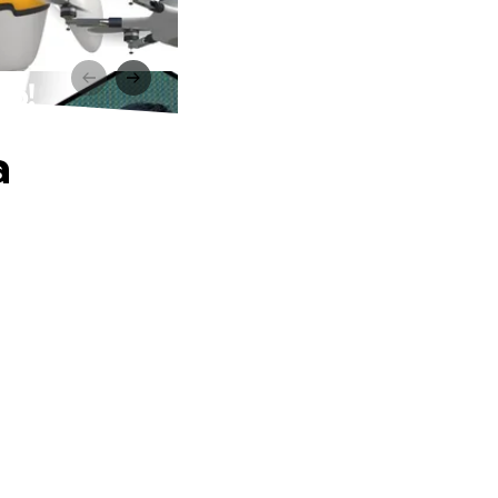
co!
a