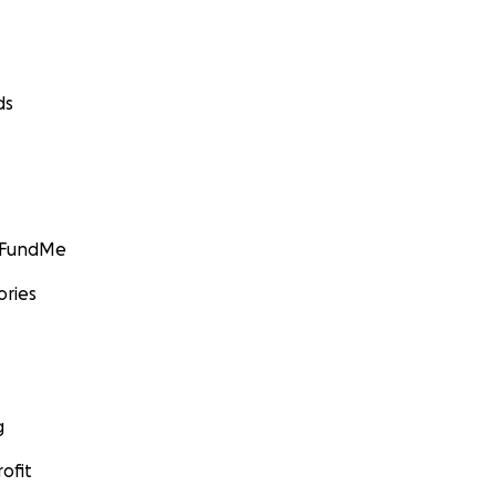
ds
GoFundMe
ories
g
ofit