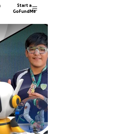
n
Start a
GoFundMe