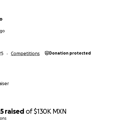
no
ngo
25
Competitions
Donation protected
iser
25
raised
of
$130K
MXN
ions