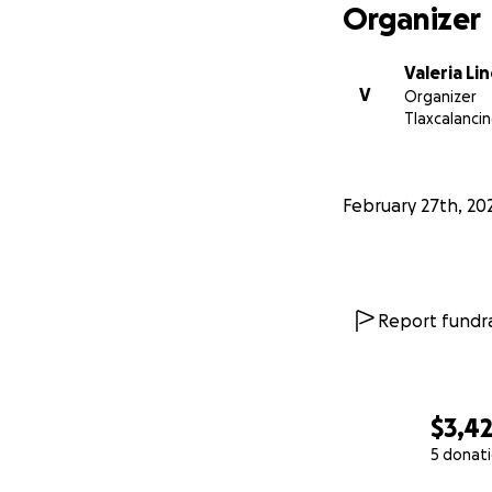
Organizer
Valeria Li
V
Organizer
Tlaxcalanci
February 27th, 20
Report fundra
$3,4
5 donat
0% complete