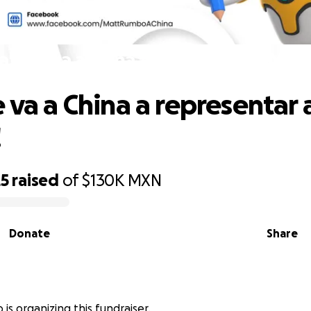
att se va a China a representar a Méxi
 va a China a representar 
!
25
raised
of
$130K
MXN
Donate
Share
o is organizing this fundraiser.