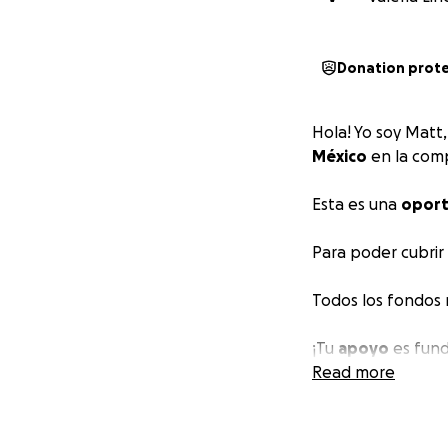
Donation prot
Hola! Yo soy Matt
México
en la comp
Esta es una
oport
Para poder cubrir
Todos los fondos 
¡Tu
apoyo
es fund
competencia!
Read more
Gracias
de antem