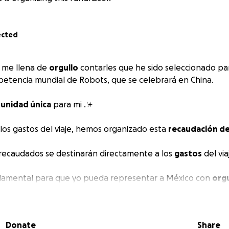
ected
, me llena de
orgullo
contarles que he sido seleccionado p
etencia mundial de Robots, que se celebrará en China.
unidad única
para mi .✨
 los gastos del viaje, hemos organizado esta
recaudación de
recaudados se destinarán directamente a los
gastos
del via
amental para que yo pueda representar a México con
orgu
ano por tu
apoyo y generosidad.
Donate
Share