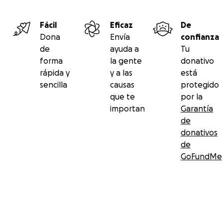
Fácil
Eficaz
De
Dona
Envía
confianza
de
ayuda a
Tu
forma
la gente
donativo
rápida y
y a las
está
sencilla
causas
protegido
que te
por la
importan
Garantía
de
donativos
de
GoFundMe