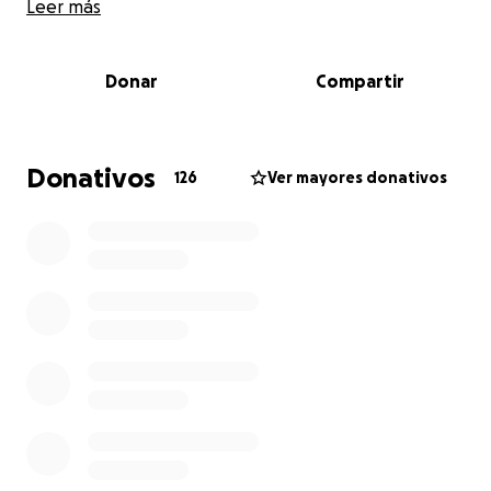
pues la cirugía se tiene que hacer de urgencia.
Leer más
Donar
Compartir
Donativos
126
Ver mayores donativos