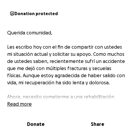
Donation protected
Querida comunidad,
Les escribo hoy con el fin de compartir con ustedes
mi situación actual y solicitar su apoyo. Como muchos
de ustedes saben, recientemente sufrí un accidente
que me dejó con múltiples fracturas y secuelas
físicas. Aunque estoy agradecida de haber salido con
vida, mi recuperación ha sido lenta y dolorosa.
Ahora, necesito someterme a una rehabilitación
física intensiva para poder recuperar mi movilidad y
Read more
calidad de vida. Desafortunadamente, los costos de
la rehabilitación son altos y mi situación económica
Donate
Share
actual no me permite cubrirlos por completo.