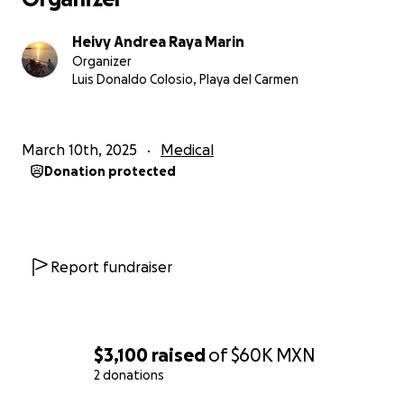
Les agradezco de antemano su generosidad y
apoyo.
Heivy Andrea Raya Marin
Organizer
Con cariño,
Luis Donaldo Colosio, Playa del Carmen
Heivy
March 10th, 2025
Medical
Donation protected
Report fundraiser
$3,100
raised
of
$60K
MXN
2 donations