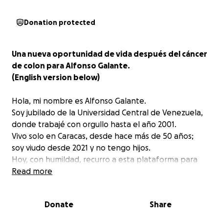
Donation protected
Una nueva oportunidad de vida después del cáncer
de colon para Alfonso Galante.
(English version below)
Hola, mi nombre es Alfonso Galante.
Soy jubilado de la Universidad Central de Venezuela,
donde trabajé con orgullo hasta el año 2001.
Vivo solo en Caracas, desde hace más de 50 años;
soy viudo desde 2021 y no tengo hijos.
Hoy, con humildad, recurro a esta plataforma para
solicitar el apoyo de personas de buen corazón en
Read more
este difícil momento de mi vida.
Donate
Share
Mi historia: