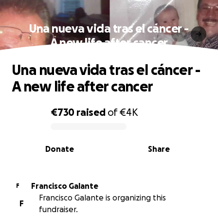
Una nueva vida tras el cáncer -
A new life after cancer
Una nueva vida tras el cáncer -
A new life after cancer
€730
raised
of
€4K
0% complete
Donate
Share
Francisco Galante
F
Francisco Galante is organizing this
F
fundraiser.