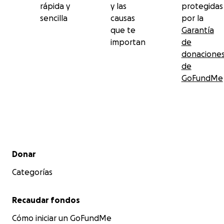
rápida y
y las
protegidas
sencilla
causas
por la
que te
Garantía
importan
de
donacione
de
GoFundMe
Menú secundario
Donar
Categorías
Recaudar fondos
Cómo iniciar un GoFundMe