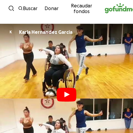
Recaudar
Ir al contenido
Buscar
Donar
fondos
Karla Hernandez Garcia
K