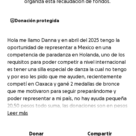
organiza esta recaudación de fondos.
Donación protegida
Hola me llamo Danna y en abril del 2025 tengo la
oportunidad de representar a Mexico en una
competencia de paradanza en Holanda, uno de los
requisitos para poder competir a nivel internacional
es tener una silla especial de danza la cual no tengo
y por eso les pido que me ayuden, recientemente
competí en Oaxaca y gané 2 medallas de bronce
que me motivaron para seguir preparándome y
poder representar a mi país, no hay ayuda pequeña
20,50 pesos todo suma, las donaciones son en pesos
mexicanos, agradezco de corazón su apoyo
Leer más
Donar
Compartir