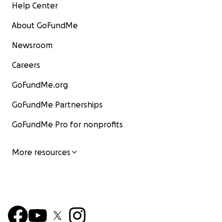
Help Center
About GoFundMe
Newsroom
Careers
GoFundMe.org
GoFundMe Partnerships
GoFundMe Pro for nonprofits
More resources