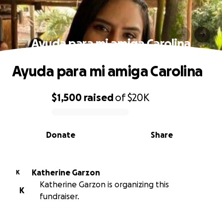
Ayuda para mi amiga Carolina
Ayuda para mi amiga Carolina
$1,500
raised
of
$20K
0% complete
Donate
Share
Katherine Garzon
K
Katherine Garzon is organizing this
K
fundraiser.