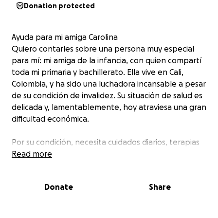
Donation protected
Ayuda para mi amiga Carolina
Quiero contarles sobre una persona muy especial
para mí: mi amiga de la infancia, con quien compartí
toda mi primaria y bachillerato. Ella vive en Cali,
Colombia, y ha sido una luchadora incansable a pesar
de su condición de invalidez. Su situación de salud es
delicada y, lamentablemente, hoy atraviesa una gran
dificultad económica.
Por su condición, necesita cuidados diarios, terapias
constantes, pañales, alimentación especial y otros
Read more
insumos médicos básicos. Sin embargo, debido a la
crisis actual del sistema de salud en Colombia, no
Donate
Share
está recibiendo los apoyos necesarios del Estado, y
esto ha hecho aún más difícil su día a día.