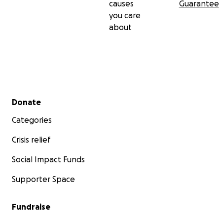
causes
Guarantee
you care
about
Secondary menu
Donate
Categories
Crisis relief
Social Impact Funds
Supporter Space
Fundraise