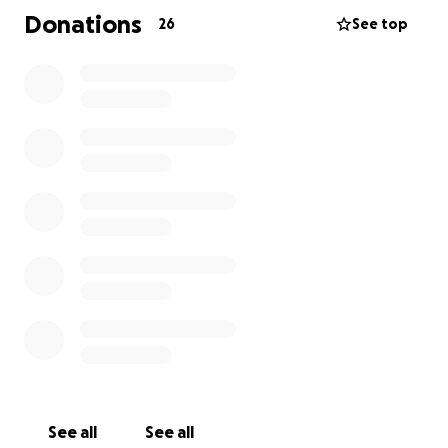
Esta campaña busca brindarle un apoyo continuo
Donations
26
See top
que le permita cubrir sus necesidades esenciales y
mejorar su calidad de vida. Cada aporte, por
pequeño que parezca, marca una gran diferencia en
su vida.
Les agradezco de corazón cualquier ayuda que
puedan ofrecer.
Compartir esta campaña también es una forma de
ayudar.
Hola mi nombre es Carolina De la Torre, vivo en la
ciudad de Cali.
Hace 17 años sufrí una lesión medular a nivel T1 por
una bala perdida quedando con paraplejia, cero
control de esfinteres y padezco de hipotiroidismo.
En estos momentos la Nueva Eps ( servicio de salud)
está intervenida y me están negando los
See all
See all
medicamentos de la tiroides, insumos de