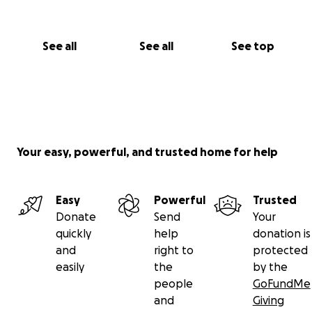
See all
See all
See top
Your easy, powerful, and trusted home for help
Easy
Powerful
Trusted
Donate
Send
Your
quickly
help
donation is
and
right to
protected
easily
the
by the
people
GoFundMe
and
Giving