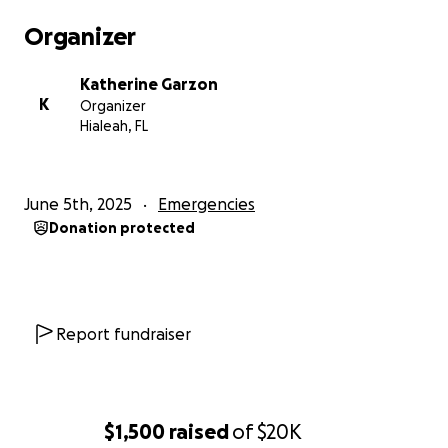
cateterismo( gasas, sondas, guantes), nutrición
Organizer
ensure advance y pañales. Cuando quieren me
suspenden el servicio de enfermería y medico en
Katherine Garzon
casa.
K
Organizer
Agradezco a las personas que puedan aportar para
Hialeah, FL
esta causa y poder tener una mejor calidad de vida,
mis derechos se están viendo vulnerados.
June 5th, 2025
Emergencies
Gracias!!!
Donation protected
Report fundraiser
$1,500
raised
of
$20K