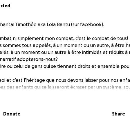
ected
hantal Timothée aka Lola Bantu (sur facebook).
ombat ni simplement mon combat..c’est le combat de tous!
s sommes tous appelés, à un moment ou un autre, à être ha
és, à un moment ou un autre à être intimidés et réduits à
narratif adopterons-nous?
aire ou celui de gens qui se tiennent droits et ensemble pour
oi et c’est l’héritage que nous devons laisser pour nos enfa
s des enfants qui se laisseront écraser par un système, sou
t!
respecte et qui est réellement fort est celui où les droits 
Donate
Share
comme la liberté ne se demande pas..ça se prend!!
rvé et vous avez vu ma chute, comment ces harcèlements 
 vieilli physiquement de “20 ans” à l’intérieur de 5 ans.