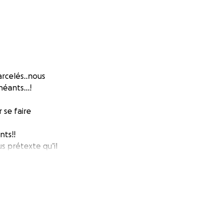
rcelés..nous
 néants…!
 se faire
nts!!
s prétexte qu’il
de la personne
ont chamboulé