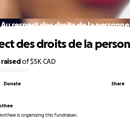
Au respect des droits de la personne
ect des droits de la perso
raised
of
$5K
CAD
Donate
Share
mothee
mothee is organizing this fundraiser.