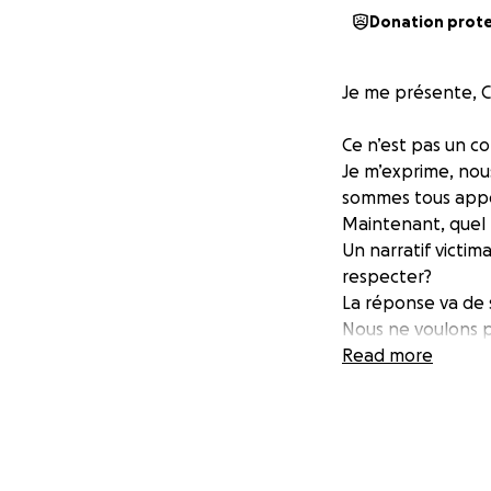
Donation prot
Je me présente, C
Ce n’est pas un c
Je m’exprime, nou
sommes tous appel
Maintenant, quel 
Un narratif victim
respecter?
La réponse va de s
Nous ne voulons pa
est puissant et for
Read more
Un système qui se 
sont respectés.
Le respect, tout 
Vous m’avez obse
mon existence…J’ai