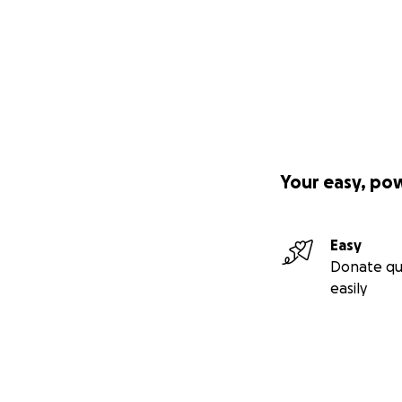
Your easy, po
Easy
Donate qu
easily