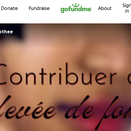
Sig
Skip to content
Donate
Fundraise
About
in
mothee