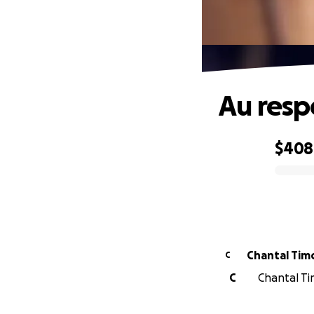
Au resp
$408
0% complete
Chantal Ti
C
C
Chantal Ti