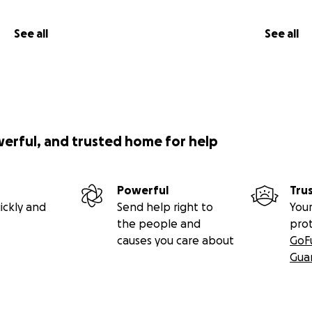
See all
See all
werful, and trusted home for help
Powerful
Tru
ickly and
Send help right to
Your
the people and
pro
causes you care about
GoF
Gua