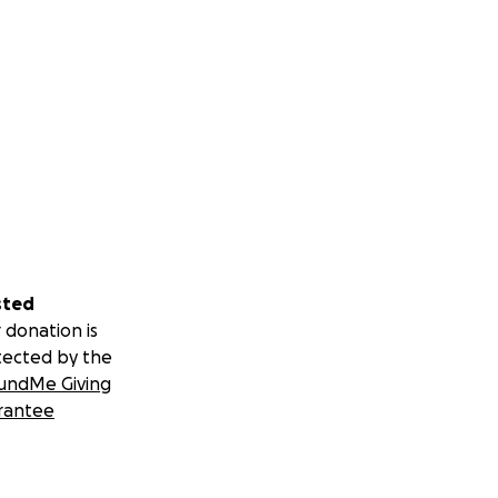
sted
 donation is
tected by the
undMe Giving
rantee