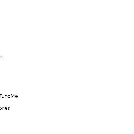
ds
GoFundMe
ories