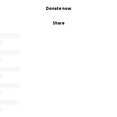
ciper avec 5$ ou selon vos moyens, chaque geste a une gra
Donate now
Share