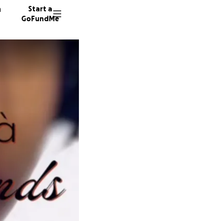
n
Start a
GoFundMe