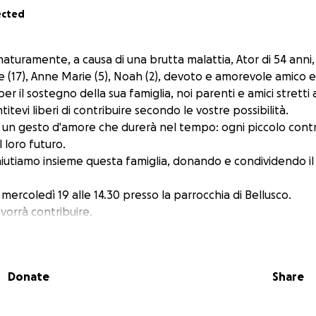
ected
maturamente, a causa di una brutta malattia, Ator di 54 ann
ce (17), Anne Marie (5), Noah (2), devoto e amorevole amico e 
er il sostegno della sua famiglia, noi parenti e amici strett
titevi liberi di contribuire secondo le vostre possibilità.
 un gesto d'amore che durerà nel tempo: ogni piccolo contr
 loro futuro.
, aiutiamo insieme questa famiglia, donando e condividendo il 
à mercoledì 19 alle 14.30 presso la parrocchia di Bellusco.
vorrà contribuire.
Donate
Share