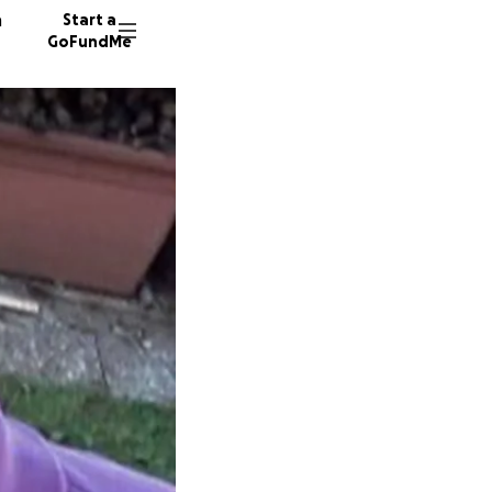
n
Start a
GoFundMe
M
62 dono