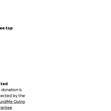
ee top
sted
 donation is
tected by the
undMe Giving
rantee