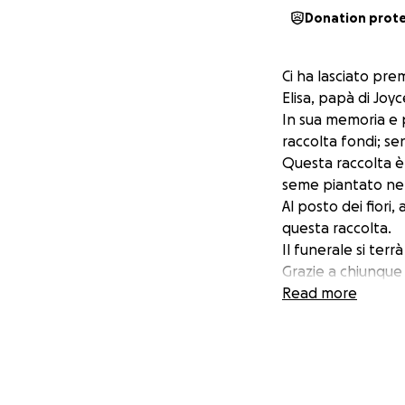
Donation prot
Ci ha lasciato pre
Elisa, papà di Joy
In sua memoria e p
raccolta fondi; sen
Questa raccolta è
seme piantato nel
Al posto dei fiori
questa raccolta.
Il funerale si terr
Grazie a chiunque 
Read more