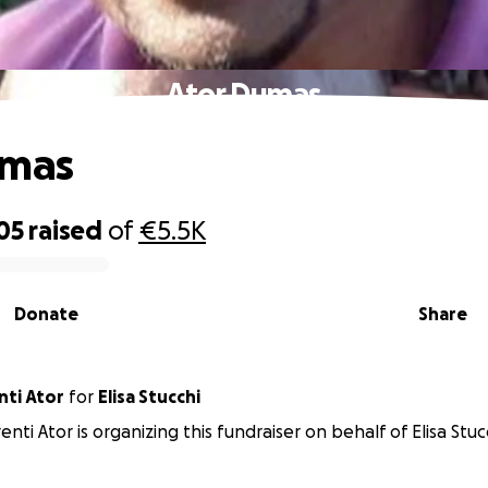
Ator Dumas
umas
05
raised
of
€5.5K
Donate
Share
nti Ator
for
Elisa Stucchi
enti Ator is organizing this fundraiser on behalf of Elisa Stuc