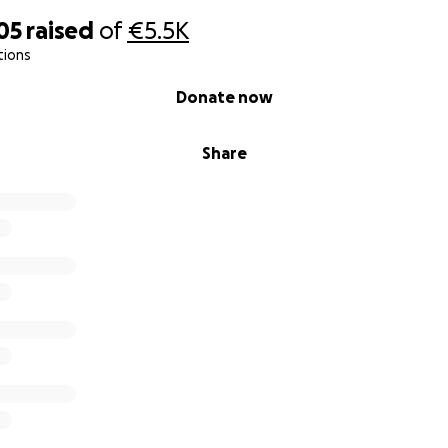
05
raised
of
€5.5K
tions
Donate now
Share