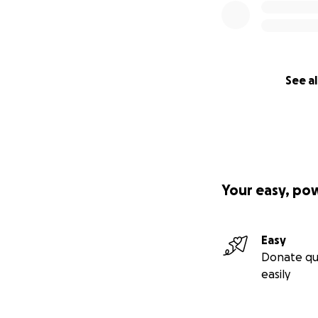
See al
Your easy, po
Easy
Donate qu
easily