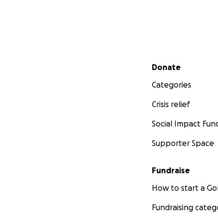
Secondary menu
Donate
Categories
Crisis relief
Social Impact Fun
Supporter Space
Fundraise
How to start a 
Fundraising categ