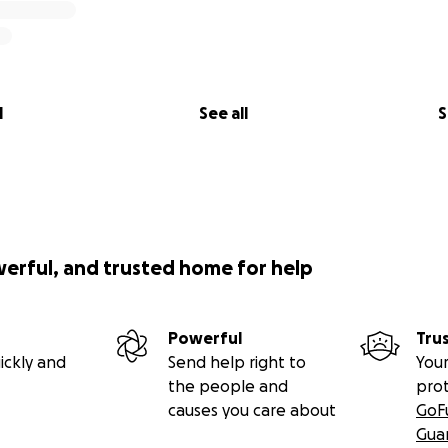
l
See all
S
werful, and trusted home for help
Powerful
Tru
ickly and
Send help right to
Your
the people and
pro
causes you care about
GoF
Gua