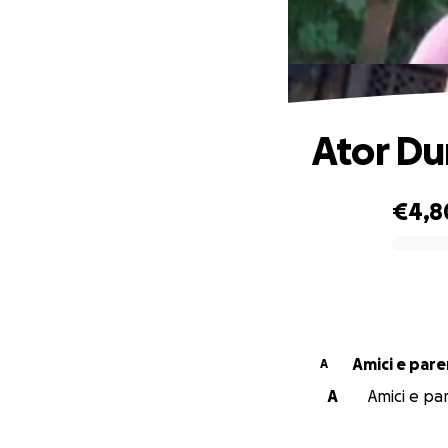
Ator D
€4,8
0% complete
Amici e pare
A
A
Amici e par