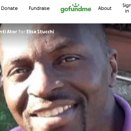
Sig
Skip to content
Donate
Fundraise
About
in
nti Ator
for
Elisa Stucchi