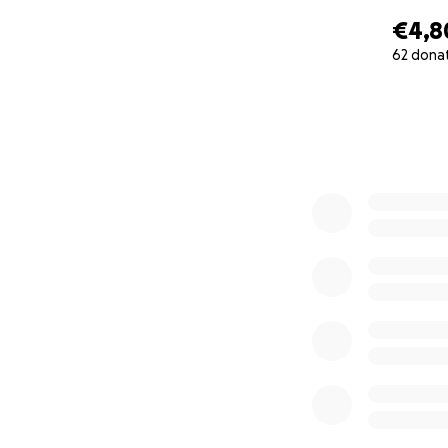
€4,8
62 dona
0% complete