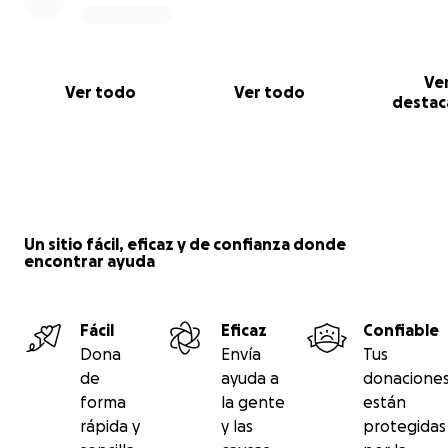
Ve
Ver todo
Ver todo
Esta es la coreografía con la que fue seleccionado
destac
Un sitio fácil, eficaz y de confianza donde
encontrar ayuda
Fácil
Eficaz
Confiable
Dona
Envía
Tus
de
ayuda a
donacione
forma
la gente
están
rápida y
y las
protegidas