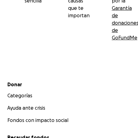
sencilla
causas
por la
que te
Garantía
importan
de
donacione
de
GoFundMe
Menú secundario
Donar
Categorías
Ayuda ante crisis
Fondos con impacto social
Recaudar fondos