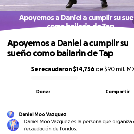
Apoyemos a Daniel a cumplir su su
como bailarin de Tap
Apoyemos a Daniel a cumplir su
sueño como bailarin de Tap
Se recaudaron
$14,756
de
$90 mil.
M
0% complete
Donar
Compartir
Daniel Moo Vazquez
Daniel Moo Vazquez es la persona que organiza 
recaudación de fondos.