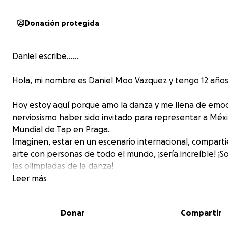
Donación protegida
Daniel escribe......
Hola, mi nombre es Daniel Moo Vazquez y tengo 12 años
Hoy estoy aquí porque amo la danza y me llena de emoc
nerviosismo haber sido invitado para representar a Méxi
Mundial de Tap en Praga.
Imaginen, estar en un escenario internacional, compart
arte con personas de todo el mundo, ¡sería increíble! ¡
las olimpiadas de la danza!
Leer más
He estudiado danza desde que tengo 5 años y actualm
bailo ballet, jazz, contemporáneo pero lo que más me 
Donar
Compartir
es el tap.
Es por eso que me gustaría pedir su apoyo para lograr 