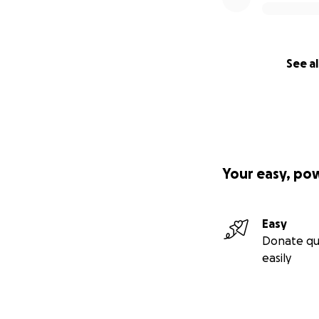
See al
Your easy, po
Easy
Donate qu
easily