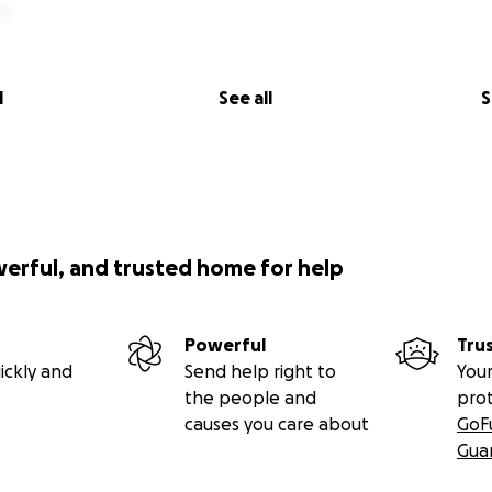
l
See all
S
werful, and trusted home for help
Powerful
Tru
ickly and
Send help right to
Your
the people and
pro
causes you care about
GoF
Gua