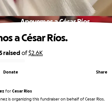
Apoyemos a César Ríos.
s a César Ríos.
5
raised
of
$2.6K
Donate
Share
ez
for
Cesar Rios
nez is organizing this fundraiser on behalf of Cesar Rios.