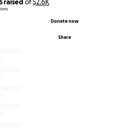
5
raised
of
$2.6K
ions
Donate now
Share