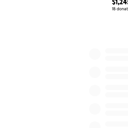
$1,24
18 donat
0% complete