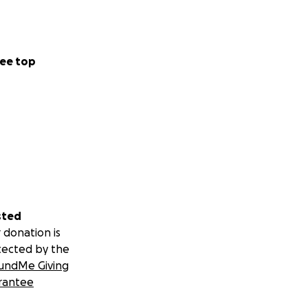
ee top
sted
 donation is
tected by the
undMe Giving
rantee