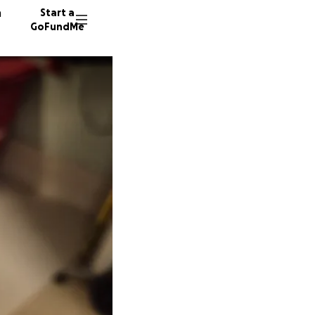
n
Start a
GoFundMe