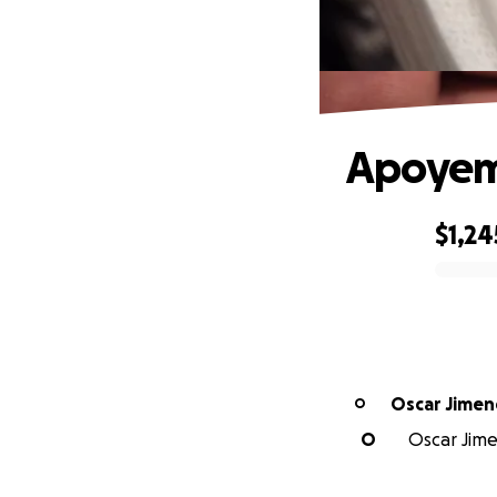
Apoyemo
$1,24
0% complete
Oscar Jimen
O
O
Oscar Jime