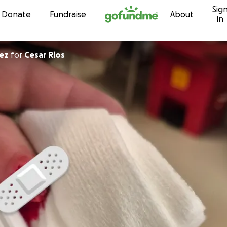
Sig
Skip to content
Donate
Fundraise
About
in
ez
for
Cesar Rios