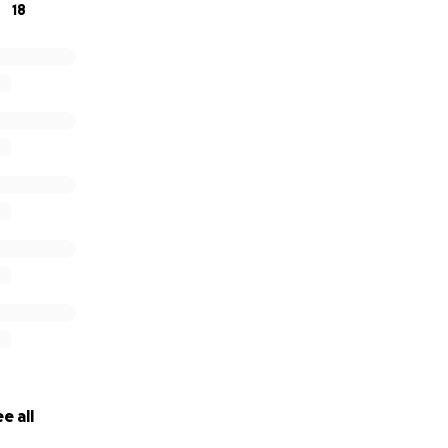
18
e all