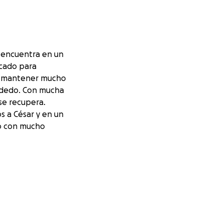
 encuentra en un
rcado para
ue mantener mucho
u dedo. Con mucha
se recupera.
 a César y en un
vo con mucho