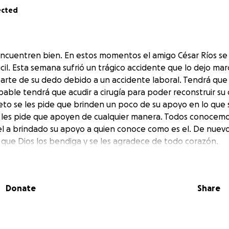
ected
ncuentren bien. En estos momentos el amigo César Ríos se
il. Esta semana sufrió un trágico accidente que lo dejo ma
parte de su dedo debido a un accidente laboral. Tendrá q
able tendrá que acudir a cirugía para poder reconstruir s
eto se les pide que brinden un poco de su apoyo en lo que 
les pide que apoyen de cualquier manera. Todos conocemos
l a brindado su apoyo a quien conoce como es el. De nue
y que Dios los bendiga y se les agradece de todo corazón.
Donate
Share