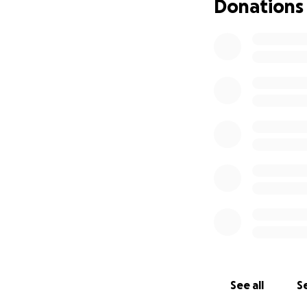
Donations
See all
Se