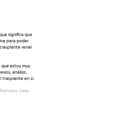
que significa que
tiva para poder
 trasplante renal
o que estoy muy
vios, análisis,
 trasplante en sí.
inanciero para
eventualmente el
ncia en este