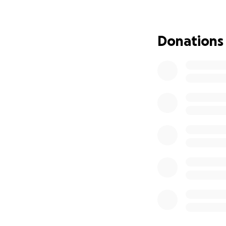
Su aportación no 
gastos que a vece
Donations
Si puedes compart