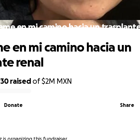
me en mi camino hacia un trasplante
 en mi camino hacia un
nte renal
930
raised
of
$2M
MXN
Donate
Share
 is organizing this fundraiser.