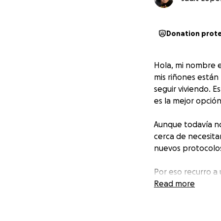
Donation prot
Hola, mi nombre es
mis riñones están 
seguir viviendo. E
es la mejor opción
Aunque todavía no
cerca de necesitar
nuevos protocolos
Por eso recurro a
poder costear tod
Read more
trasplante. Cualq
momento de mi vi