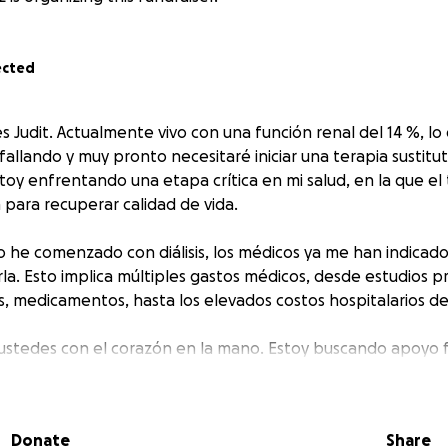
ected
 Judit. Actualmente vivo con una función renal del 14 %, lo 
fallando y muy pronto necesitaré iniciar una terapia sustitu
stoy enfrentando una etapa crítica en mi salud, en la que el
 para recuperar calidad de vida.
 he comenzado con diálisis, los médicos ya me han indicad
la. Esto implica múltiples gastos médicos, desde estudios pre
, medicamentos, hasta los elevados costos hospitalarios del
 ustedes con el corazón en la mano. Estoy buscando apoyo f
o lo que viene: las terapias, el proceso de preparación, y 
uier ayuda, por pequeña que parezca, hace una gran difere
da.
Donate
Share