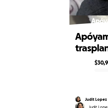
Apóya
Apóyame
traspla
$30,
0% complete
Judit Lopez
Judit Lopez