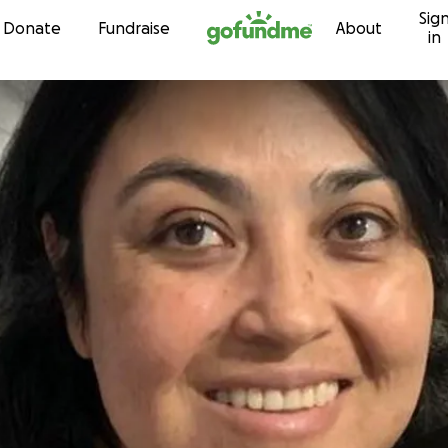
Sig
Skip to content
Donate
Fundraise
About
in