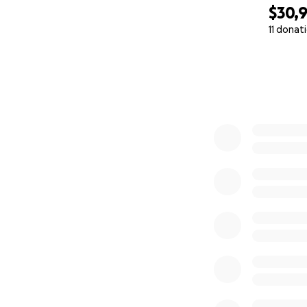
$30,
11 donat
0% complete