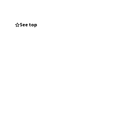
ambién con otros
tación especial.
See top
 agradecida.