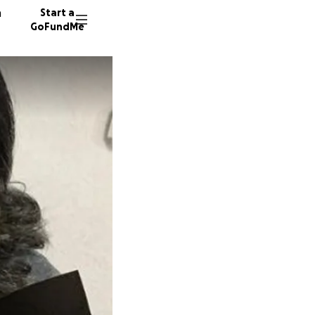
n
Start a
GoFundMe