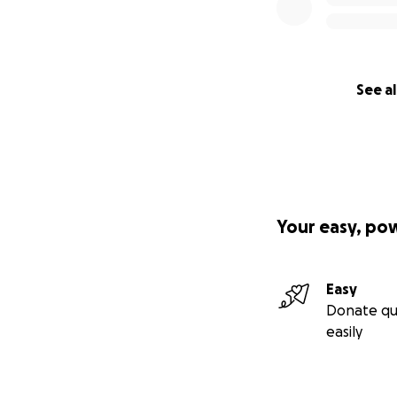
See al
Your easy, po
Easy
Donate qu
easily