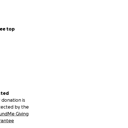
ee top
sted
 donation is
tected by the
undMe Giving
rantee