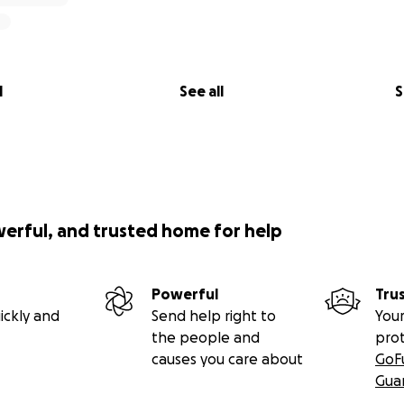
l
See all
S
werful, and trusted home for help
Powerful
Tru
ickly and
Send help right to
Your
the people and
pro
causes you care about
GoF
Gua