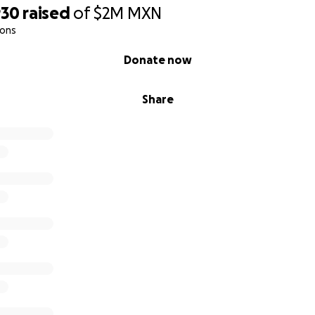
930
raised
of
$2M
MXN
ions
Donate now
Share