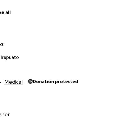
e all
ez
 Irapuato
Medical
Donation protected
iser