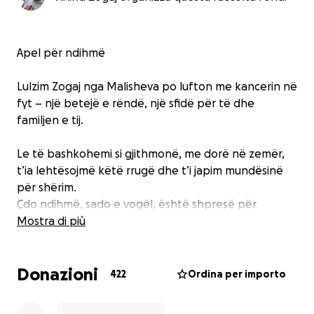
Apel për ndihmë
Lulzim Zogaj nga Malisheva po lufton me kancerin në
fyt – një betejë e rëndë, një sfidë për të dhe
familjen e tij.
Le të bashkohemi si gjithmonë, me dorë në zemër,
t’ia lehtësojmë këtë rrugë dhe t’i japim mundësinë
për shërim.
Çdo ndihmë, sado e vogël, është shpresë për
Lulzimin dhe familjen e tij ❤️
Mostra di più
Të dhënat për ndihmë:
Donazioni
Emri: Lulzim Zogaj
422
Ordina per importo
IBAN: XK05 1402 0002 3508 952
Banka: Banka Ekonomike