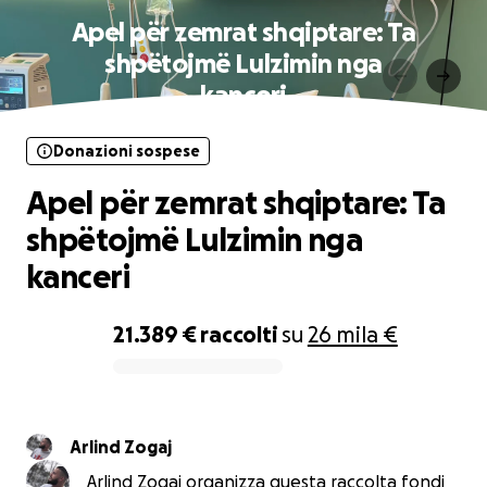
Apel për zemrat shqiptare: Ta
shpëtojmë Lulzimin nga
kanceri
Donazioni sospese
Apel për zemrat shqiptare: Ta
shpëtojmë Lulzimin nga
kanceri
21.389 €
raccolti
su
26 mila €
0% complete
Arlind Zogaj
Arlind Zogaj organizza questa raccolta fondi