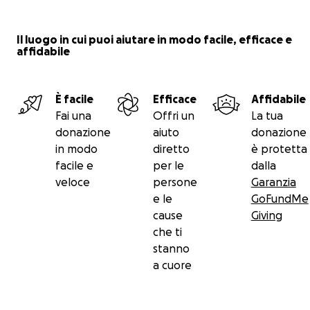
Il luogo in cui puoi aiutare in modo facile, efficace e
affidabile
È facile
Efficace
Affidabile
Fai una
Offri un
La tua
donazione
aiuto
donazione
in modo
diretto
è protetta
facile e
per le
dalla
veloce
persone
Garanzia
e le
GoFundMe
cause
Giving
che ti
stanno
a cuore