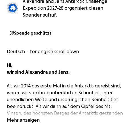
Alexandra and Jens Antarctic Challenge
Expedition 2027-28 organisiert diesen
Spendenaufruf.
Spende geschützt
Deutsch – for english scroll down
Hi,
wir sind Alexandra und Jens.
Als wir 2014 das erste Mal in die Antarktis gereist sind,
waren wir von ihrer unberührten Schönheit, ihrer
unendlichen Weite und ursprünglichen Reinheit tief
beeindruckt. Als wir dann auf dem Gipfel des Mt.
Vinson, des höchsten Berges der Antarktis gestanden
sind und diese weiße Unermesslichkeit gesehen
Mehr anzeigen
haben, war uns klar, dass wir unbedingt hierher