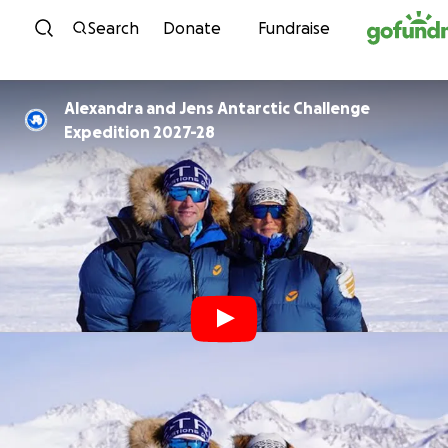
Skip to content
Search
Donate
Fundraise
Alexandra and Jens Antarctic Challenge
Expedition 2027-28