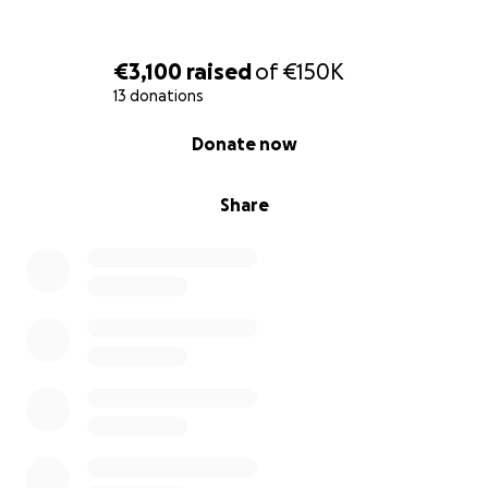
Umwelt, ihr tiefer Wunsch nach Wundern bestärken
uns in unserem neuen Vorhaben, ein noch
herausfordernderes Projekt zu starten, in die
€3,100
raised
of
€150K
Antarktis zurückzukehren und etwas
13 donations
Außergewöhnliches zu wagen.
0% complete
Donate now
Unsere neue Expedition startet auf dem
antarktischen Hochplateau
beim
Kältepol („Pole of
Share
Cold“)
in der Nähe des Vostok-Sees, wo die bisher
niedrigste Temperatur aller Zeiten (minus 89 Grad
Celsius) auf der Erde gemessen wurde.
Die über
1.300 Kilometer lange Route verläuft im kältesten,
abgelegensten und windigsten Teil des
antarktischen Hochplateaus bis zum Südpol.
Wir
sind entschlossen, diese Route erfolgreich
erstzubegehen und damit zu zeigen, dass das
Unvorstellbare möglich ist.
Wir ernähren uns strikt vegan. Auch auf unserer