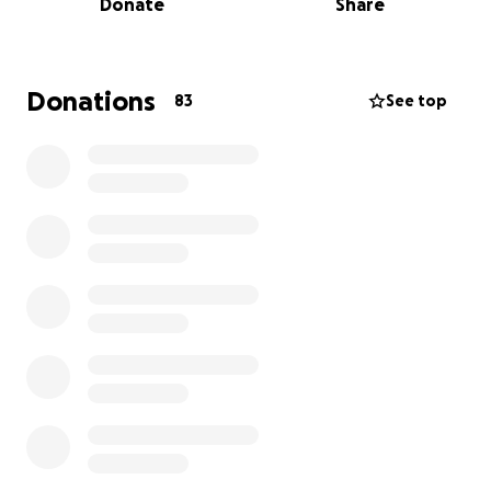
Donate
Share
famiglia.
Sicuramente non potrà lavorare per un periodo
esteso, per questo abbiamo bisogno di un aiuto per
sostenere i costi tanto in Germania quanto in Italia.
Donations
83
See top
ES - Amigos nuestra amiga Anita va necesitar una
mano.
A principios de agosto estaba yendo a trabajar a
Alemania y tuvo un ataque epileptico y luego de
estudios le encontraron que la causa era un tumor
en el cerebro.
Anita esta bien ya paso por dos operaciones,aqui en
alemania; lograron venir sus padres de argentina
para acompañarla.
En esta segunda etapa tenemos que trasladarla a
Italia para que continue su tratamiento y conseguir
un lugar tranquilo para que este con su familia.
Seguramente no podra trabajar por un periodo por
eso pedimos una mano para sostener los gastos