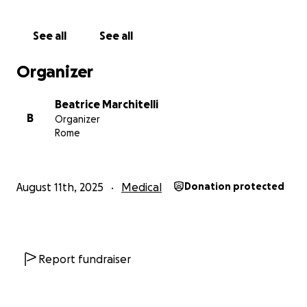
tanto aca en Alemania como los que vendran en
Italia.
See all
See all
Organizer
Beatrice Marchitelli
B
Organizer
Rome
August 11th, 2025
Medical
Donation protected
Report fundraiser