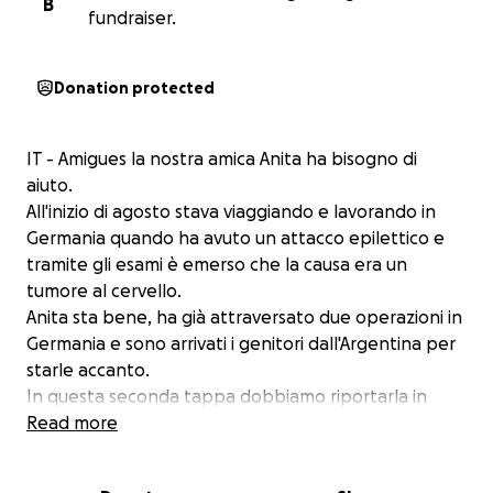
B
fundraiser.
Donation protected
IT - Amigues la nostra amica Anita ha bisogno di
aiuto.
All'inizio di agosto stava viaggiando e lavorando in
Germania quando ha avuto un attacco epilettico e
tramite gli esami è emerso che la causa era un
tumore al cervello.
Anita sta bene, ha già attraversato due operazioni in
Germania e sono arrivati i genitori dall'Argentina per
starle accanto.
In questa seconda tappa dobbiamo riportarla in
Italia perché possa continuare con le terapie e
Read more
trovare un posto tranquillo dove possa permanere
per tutto il tempo necessario alle cure insieme alla