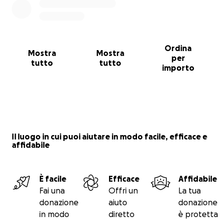
Grazie di cuore ❤️
Royal Eagles Sincro Junior & Royal Eagles Grande
Gruppo
Ordina
Mostra
Mostra
per
tutto
tutto
importo
Il luogo in cui puoi aiutare in modo facile, efficace e
affidabile
È facile
Efficace
Affidabile
Fai una
Offri un
La tua
donazione
aiuto
donazione
in modo
diretto
è protetta