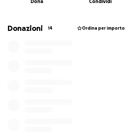
Dona
Condividi
Ai
Campionati Europei
che si sono tenuti
a
Conegliano, (IN CASA NOSTRA!)
,
dal 30 aprile al 2
maggio, abbiamo ottenuto dei risultati da manuale:
Donazioni
14
Ordina per importo
1. Royal Eagles Sincro Junior CAMPIONE D'EUROPA
2. Royal Eagles Grande Gruppo VICE CAMPIONE
D'EUROPA
Prossimo appuntamento:
Campionati Mondiali –
Asunción, Paraguay – ad ottobre
---
✨
Sincro Junior – “Hey Ricky!”
Un programma pieno di energia e ritmo sulle
iconiche musiche di Ricky Martin.
Un’esplosione di vitalità che trasforma la pista in una
festa, dove ogni passo racconta entusiasmo, libertà
e voglia di brillare.