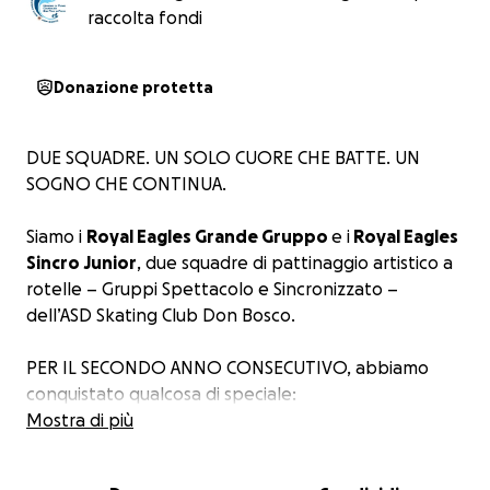
raccolta fondi
Donazione protetta
DUE SQUADRE. UN SOLO CUORE CHE BATTE. UN
SOGNO CHE CONTINUA.
Siamo i
Royal Eagles Grande Gruppo
e i
Royal Eagles
Sincro Junior
, due squadre di pattinaggio artistico a
rotelle – Gruppi Spettacolo e Sincronizzato –
dell’ASD Skating Club Don Bosco.
PER IL SECONDO ANNO CONSECUTIVO, abbiamo
conquistato qualcosa di speciale:
la qualificazione ai
Mostra di più
CAMPIONATI EUROPEI e ai
CAMPIONATI MONDIALI
, rappresentando l’Italia
ancora una volta in campo internazionale!