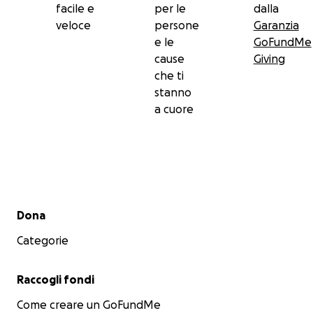
facile e
per le
dalla
veloce
persone
Garanzia
e le
GoFundMe
cause
Giving
che ti
stanno
a cuore
Menu secondario
Dona
Categorie
Raccogli fondi
Come creare un GoFundMe