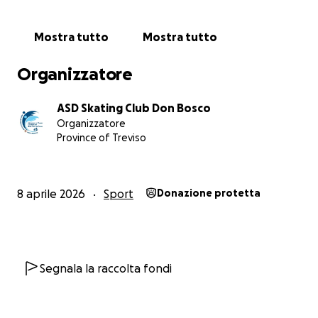
✨
Grande Gruppo – “Atto II: Quello che mi manca”
Mostra tutto
Mostra tutto
Una rilettura intensa di Frankenstein e della sua
creatura.
Organizzatore
La storia di un mostro che cerca amore, che sente il
peso della solitudine e desidera qualcuno con cui
ASD Skating Club Don Bosco
condividere la propria esistenza.
Organizzatore
Province of Treviso
---
Perché abbiamo bisogno di te?
8 aprile 2026
Sport
Donazione protetta
Arrivare fin qui ha richiesto impegno, sacrifici e
determinazione.
Ma per trasformare questo sogno in realtà serve un
ulteriore passo.
Segnala la raccolta fondi
Affrontare competizioni internazionali comporta