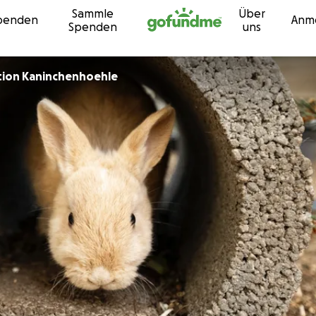
Sammle
Über
Zum Inhalt
penden
Anm
Spenden
uns
tion Kaninchenhoehle