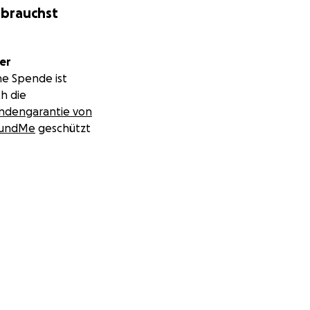
 brauchst
er
ne Spende ist
h die
ndengarantie von
undMe
geschützt