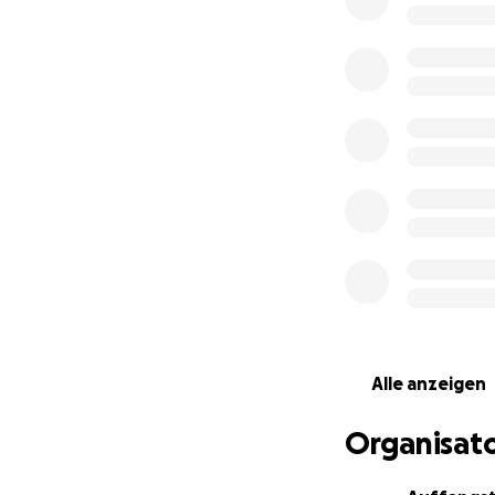
Vermittlung von K
normalerweise ein
Einschätzung wer
Um die Versorgung
Kosten für Tiera
zu können und den
auf finanzielle U
Videobeitrag tel
Weiterführende I
Alle anzeigen
Organisato