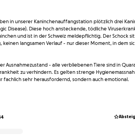
ben in unserer Kaninchenauffangstation plötzlich drei Ka
ic Disease). Diese hoch ansteckende, tödliche Viruserkran
ninchen und ist in der Schweiz meldepflichtig. Der Schock sit
 keinen langsamen Verlauf - nur dieser Moment, in dem sic
der Ausnahmezustand - alle verbliebenen Tiere sind in Qua
rankheit zu verhindern. Es gelten strenge Hygienemassnah
nur fachlich sehr herausfordernd, sondern auch emotional.
 Kaninchenauffangstation vor der schwierigsten Phase seit 
inäramtlich angeordnete Quarantäne hat erhebliche Auswir
uffangstation. Während dieser Zeit sind keine Besuche mö
 müssen vollständig pausieren.
Abstei
44
en derzeit keine Ferienkurse für Kinder, Veranstaltungen 
ungen für Kaninchen stattfinden. Auch die Aufnahme neuer