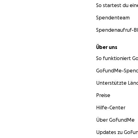
So startest du ei
Spendenteam
Spendenaufruf-B
Über uns
So funktioniert 
GoFundMe-Spend
Unterstützte Län
Preise
Hilfe-Center
Über GoFundMe
Updates zu GoF