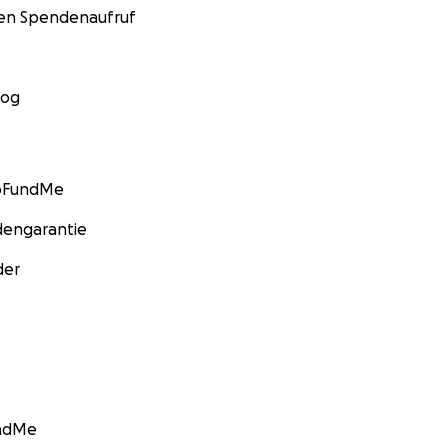
nen Spendenaufruf
log
GoFundMe
engarantie
der
undMe