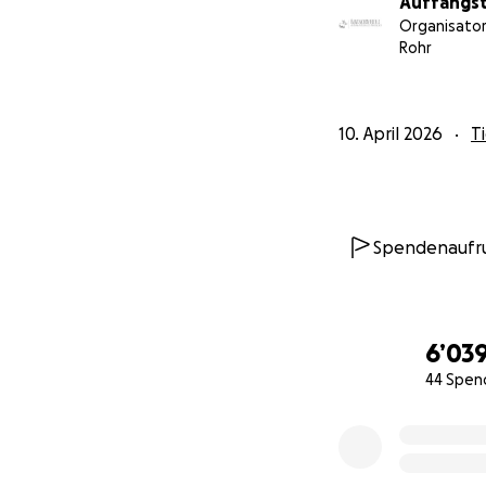
Auffangst
Organisator
Rohr
10. April 2026
T
Spendenaufr
6’03
44 Spen
0% complete