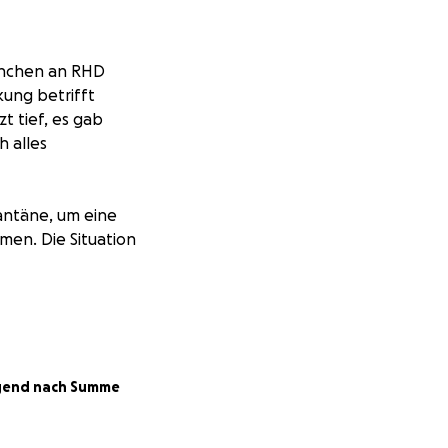
ninchen an RHD
kung betrifft
zt tief, es gab
h alles
rantäne, um eine
men. Die Situation
ihrer Gründung
kungen auf den
glich und mehrere
gend nach Summe
auf der Station
 Tiere sowie die