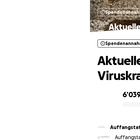
Spendenannah
Aktuell
Spendenannah
Aktuell
Viruskr
6’03
0% complete
Auffangsta
Auffangst