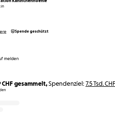
ation Kaninchenhoehle
:in
iere
Spende geschützt
uf melden
9 CHF
gesammelt,
Spendenziel:
7.5 Tsd. CH
den