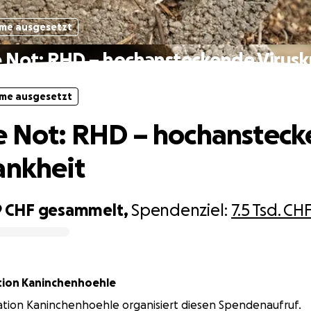
me ausgesetzt
e Not: RHD – hochansteckende Virusk
me ausgesetzt
e Not: RHD – hochanstec
ankheit
9 CHF
gesammelt,
Spendenziel:
7.5 Tsd. CH
tion Kaninchenhoehle
ation Kaninchenhoehle organisiert diesen Spendenaufruf.