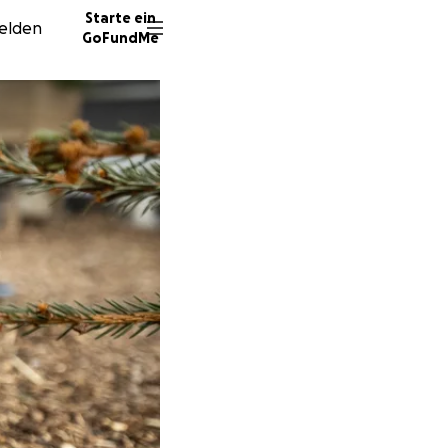
Starte ein
elden
GoFundMe
N
J
44 Spe