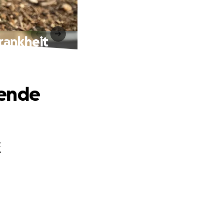
rankheit
kende
F