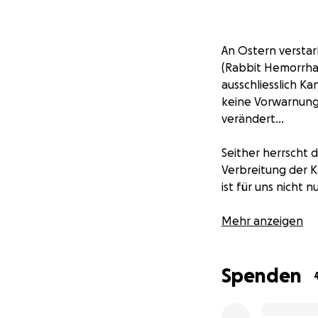
An Ostern verstar
(Rabbit Hemorrhag
ausschliesslich Ka
keine Vorwarnung,
verändert...
Seither herrscht 
Verbreitung der K
ist für uns nicht 
Aktuell steht die
Mehr anzeigen
(2018). Die veter
Betrieb unserer A
Spenden
wichtige Angebote
Insbesondere könn
oder Ferienbetreu