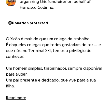
organizing this fundraiser on behalf of
Francisco Godinho.
Donation protected
O Xicão é mais do que um colega de trabalho.
É daqueles colegas que todos gostariam de ter — e
que nós, no Terminal XXI, temos o privilégio de
conhecer.
Um homem simples, trabalhador, sempre disponível
para ajudar.
Um pai presente e dedicado, que vive para a sua
filha.
Desde 2017 que o Xicão trava uma batalha dura
Read more
contra um melanoma, que teve origem no calcanhar.
Tem sido um caminho longo, feito de tratamentos,