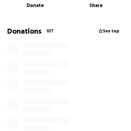
Donate
Share
recaídas, esperança e muita resistência.
O Xicão tem lutado bravamente, mas, apesar de
toda a sua força, a doença tem vindo a evoluir,
Donations
107
See top
impedindo-o neste momento de trabalhar.
Atualmente encontra-se de baixa médica,
recebendo cerca de 70% do seu salário base.
Mas as despesas… essas continuam a 100%.
Renda, contas, alimentação, deslocações e também
os estudos da sua filha continuam a exigir o mesmo
esforço de sempre.
É por isso que decidimos criar esta campanha.
O objetivo é simples: