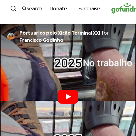
Skip to content
Search
Donate
Fundraise
Portuários pelo Xicão Terminal XXI
for
Francisco Godinho