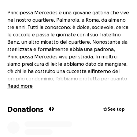
Principessa Mercedes è una giovane gattina che vive
nel nostro quartiere, Palmarola, a Roma, da almeno
tre anni. Tutti la conoscono: è dolce, socievole, cerca
le coccole e passa le giornate con il suo fratellino
Benz, un altro micetto del quartiere. Nonostante sia
sterilizzata e formalmente abbia una padrona,
Principessa Mercedes vive per strada. In molti ci
siamo presi cura di lei: le abbiamo dato da mangiare,
c'è chi le ha costruito una cuccetta all'interno del
proprio condominio, l’abbiamo protetta per quanto
possibile. È diventata parte della nostra quotidianità.
Read more
Una piccola presenza costante, silenziosa ma
affettuosa, che ci ha conquistato il cuore.
Donations
49
See top
Purtroppo, lunedì 22 luglio, verso le ore 6.40*,
Principessa Mercedes è stata investita da un’auto in
via Cologno Monzese. Chi l’ha investita non si è