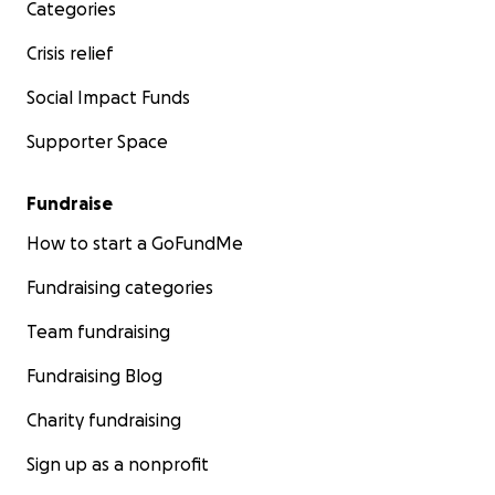
Categories
risonanza magnetica
Crisis relief
Potete trovare altri aggiornamenti sulla situazione
Social Impact Funds
scorrendo in basso.
Supporter Space
*
Rispetto a quanto scritto in precedenza, la micetta
è stata investita in prima mattina, non tarda mattina.
Fundraise
How to start a GoFundMe
Fundraising categories
Team fundraising
Fundraising Blog
Charity fundraising
Sign up as a nonprofit