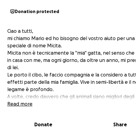
Donation protected
Ciao a tutti,
mi chiamo Mario ed ho bisogno del vostro aiuto per una
speciale di nome Micita.
Micita non è tecnicamente la "mia" gatta, nel senso che
in casa con me, ma ogni giorno, da oltre un anno, mi pr
di lei.
Le porto il cibo, le faccio compagnia e la considero a tutti
effetti parte della mia famiglia. Vive in semi-libertà e il 
legame è profondo.
A volte, credo davvero che gli animali siano migliori degli 
umani.
Read more
Mi vergogno a chiedere aiuto, ma la disperazione mi ha 
farlo, perché non so in che altro modo potrei salvarla.
Donate
Share
Purtroppo, la sera del 9 Settembre, la vita di Micita è st
messa in pericolo. È stata investita da un'auto e, come s