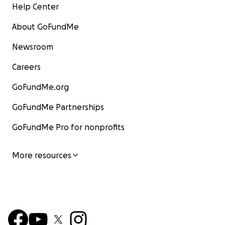
Help Center
About GoFundMe
Newsroom
Careers
GoFundMe.org
GoFundMe Partnerships
GoFundMe Pro for nonprofits
More resources