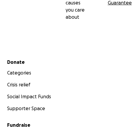
causes
Guarantee
you care
about
Secondary menu
Donate
Categories
Crisis relief
Social Impact Funds
Supporter Space
Fundraise