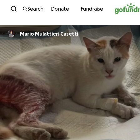
Skip to content
Search
Donate
Fundraise
Mario Mulattieri Casetti