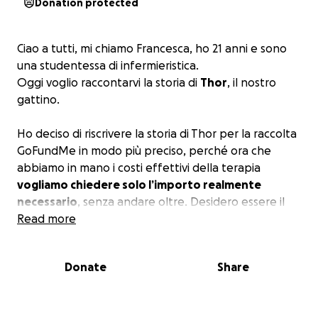
Donation protected
Ciao a tutti, mi chiamo Francesca, ho 21 anni e sono
una studentessa di infermieristica.
Oggi voglio raccontarvi la storia di
Thor
, il nostro
gattino.
Ho deciso di riscrivere la storia di Thor per la raccolta
GoFundMe in modo più preciso, perché ora che
abbiamo in mano i costi effettivi della terapia
vogliamo chiedere solo l’importo realmente
necessario
, senza andare oltre. Desidero essere il
più trasparente e veritiera possibile, così che chi ci
Read more
aiuta sappia esattamente a cosa serviranno le
donazioni.
Donate
Share
Thor è entrato nella nostra vita nell’ottobre dello
scorso anno: lo abbiamo trovato abbandonato in un