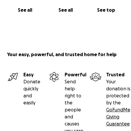
Per questo abbiamo aperto questa raccolta fondi:
- Ogni contributo, anche piccolo, ci aiuterà a coprire
See all
See all
See top
le cure;
- Se non potete donare, vi chiediamo di condividere
la raccolta con amici e conoscenti.
Thor per noi non è “solo un gatto”: è
parte della
famiglia
, e non vogliamo perderlo.
Your easy, powerful, and trusted home for help
Grazie di cuore a chi ci sta vicino, a chi donerà e a chi
condividerà la sua storia. Insieme possiamo dare a
Thor una speranza.
Easy
Powerful
Trusted
Donate
Send
Your
quickly
help
donation is
and
right to
protected
easily
the
by the
people
GoFundMe
and
Giving
causes
Guarantee
you care