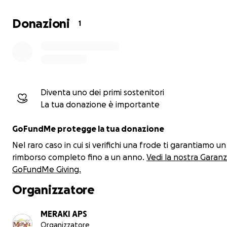
L’Associazione è costituita per il perseguimento, senza s
Donazioni
lucro, di finalità civiche, solidaristiche e di utilità sociale
1
realizzazione di iniziative culturali.
MERAKI APS
Diventa uno dei primi sostenitori
La tua donazione è importante
GoFundMe protegge la tua donazione
Nel raro caso in cui si verifichi una frode ti garantiamo un
rimborso completo fino a un anno.
Vedi la nostra Garanz
GoFundMe Giving.
Organizzatore
MERAKI APS
Organizzatore