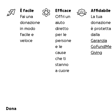
È facile
Efficace
Affidabile
Fai una
Offri un
La tua
donazione
aiuto
donazione
in modo
diretto
è protetta
facile e
per le
dalla
veloce
persone
Garanzia
e le
GoFundMe
cause
Giving
che ti
stanno
a cuore
Menu secondario
Dona