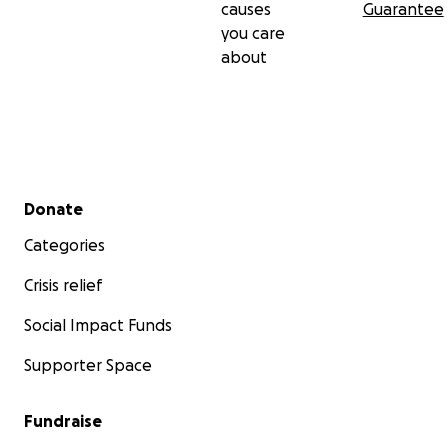
causes
Guarantee
you care
about
Secondary menu
Donate
Categories
Crisis relief
Social Impact Funds
Supporter Space
Fundraise