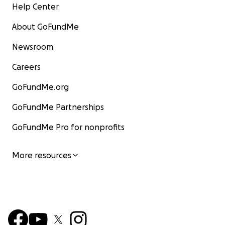
Help Center
About GoFundMe
Newsroom
Careers
GoFundMe.org
GoFundMe Partnerships
GoFundMe Pro for nonprofits
More resources