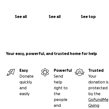
See all
See all
See top
Your easy, powerful, and trusted home for help
Easy
Powerful
Trusted
Donate
Send
Your
quickly
help
donation is
and
right to
protected
easily
the
by the
people
GoFundMe
and
Giving