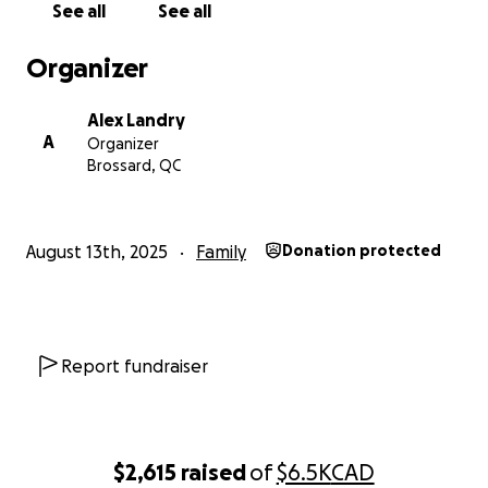
See all
See all
encouragements, et pour faire partie de cette
aventure qui changera notre vie.
Organizer
Avec tout notre amour et notre gratitude,
Alex Landry
Alex et Mike
A
Organizer
Brossard, QC
August 13th, 2025
Family
Donation protected
Report fundraiser
$2,615
raised
of
$6.5K
CAD