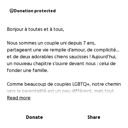
Donation protected
Bonjour à toutes et à tous,
Nous sommes un couple uni depuis 7 ans,
partageant une vie remplie d’amour, de complicité...
et de deux adorables chiens saucisses ! Aujourd’hui,
un nouveau chapitre s’ouvre devant nous : celui de
fonder une famille.
Comme beaucoup de couples LGBTQ+, notre chemin
vers la parentalité est un peu différent, mais tout
aussi rempli d’amour, d’espoir et de détermination.
Read more
Après beaucoup de réflexion et de démarches, nous
avons trouvé une donneuse d’ovules généreuse et
Donate
Share
une femme porteuse incroyable, prêtes à nous
accompagner dans cette aventure humaine et