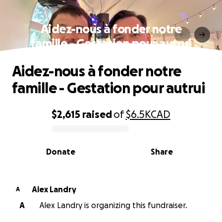
Aidez-nous à fonder notre
famille - Gestation pour autrui
Aidez-nous à fonder notre
famille - Gestation pour autrui
$2,615
raised
of
$6.5K
CAD
0% complete
Donate
Share
Alex Landry
A
A
Alex Landry is organizing this fundraiser.