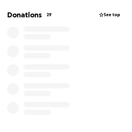
émotive.
Donations
29
See top
Notre projet avance à grands pas, et notre rêve de
devenir papas se rapproche chaque jour un peu
plus. Toutefois, ce parcours s’accompagne aussi de
nombreux frais : notaire, clinique de fertilité,
compensations pour la femme porteuse et la
donneuse d’ovules, et plus encore.
C’est pourquoi nous faisons aujourd’hui appel à votre
générosité. Votre contribution, quelle que soit sa
taille, nous aidera à franchir les étapes essentielles
pour accueillir notre futur petit trésor dans les
meilleures conditions.
Chaque don compte. Chaque partage nous
rapproche un peu plus de notre rêve.
Merci du fond du cœur pour votre soutien, vos