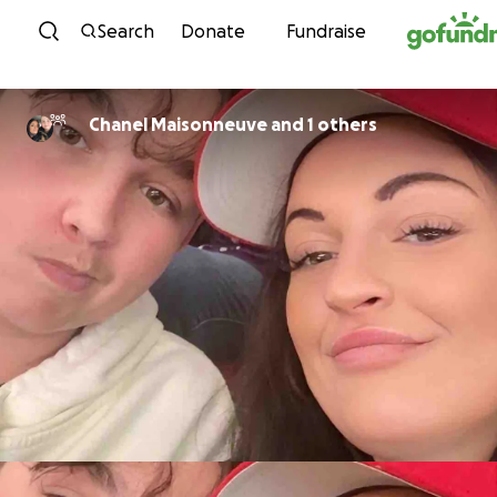
Skip to content
Search
Donate
Fundraise
Chanel Maisonneuve and 1 others