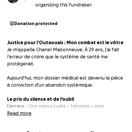
organizing this fundraiser.
Donation protected
Justice pour l’Outaouais : Mon combat est le vôtre
Je m’appelle Chanel Maisonneuve. À 29 ans, j’ai fait
l’erreur de croire que le système de santé me
protégerait.
Aujourd'hui, mon dossier médical est devenu la pièce
à conviction d'un abandon systémique.
Le prix du silence et de l'oubli
L’erreur
: Une masse jugée « bénigne » sans
vérification, retardant ma biopsie de plusieurs mois.
Read more
Le
mépris
: Un diagnostic de cancer annoncé
froidement par message vocal, 34 jours après les