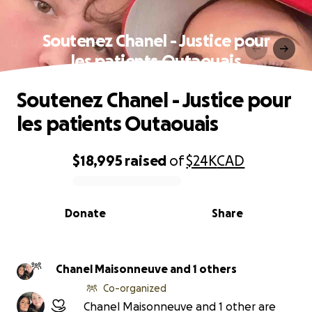
Soutenez Chanel - Justice pour
les patients Outaouais
Soutenez Chanel - Justice pour
les patients Outaouais
$18,995
raised
of
$24K
CAD
0% complete
Donate
Share
Chanel Maisonneuve and 1 others
Co-organized
Chanel Maisonneuve and 1 other are