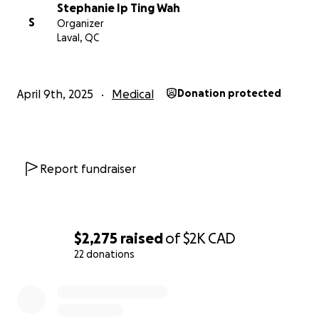
Stephanie Ip Ting Wah
S
Organizer
Laval, QC
April 9th, 2025
Medical
Donation protected
Report fundraiser
$2,275
raised
of
$2K
CAD
22 donations
0% complete