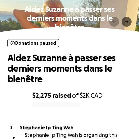
Aidez Suzanne à passer ses
derniers moments dans le
bienêtre
Donations paused
Aidez Suzanne à passer ses
derniers moments dans le
bienêtre
$2,275
raised
of
$2K
CAD
0% complete
Stephanie Ip Ting Wah
S
Stephanie Ip Ting Wah is organizing this
S