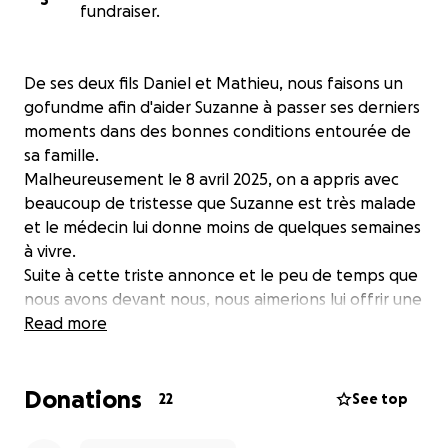
fundraiser.
De ses deux fils Daniel et Mathieu, nous faisons un
gofundme afin d'aider Suzanne à passer ses derniers
moments dans des bonnes conditions entourée de
sa famille.
Malheureusement le 8 avril 2025, on a appris avec
beaucoup de tristesse que Suzanne est très malade
et le médecin lui donne moins de quelques semaines
à vivre.
Suite à cette triste annonce et le peu de temps que
nous avons devant nous, nous aimerions lui offrir une
fin de vie à la hauteur de sa générosité durant sa vie.
Read more
Une mère, une femme et une grand-mère
exceptionnelle, qu'elle est, Suzanne mérite de partir
Donations
entourée de ses fils, de son mari, de ses petits
22
See top
enfants et de ses amis dans la sérénité.
Daniel et Mathieu, ont été grandement surpris du