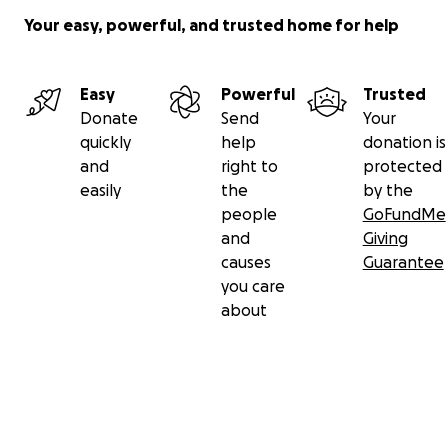
Your easy, powerful, and trusted home for help
Easy
Powerful
Trusted
Donate
Send
Your
quickly
help
donation is
and
right to
protected
easily
the
by the
people
GoFundMe
and
Giving
causes
Guarantee
you care
about