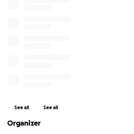
coût des chambres privées, les fonds récoltés
serviront à aider la famille à payer ses frais.
Merci de votre générosité
Daniel et Mathieu
See all
See all
Organizer