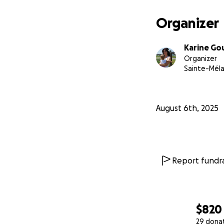
Organizer
Karine G
Organizer
Sainte-Méla
August 6th, 2025
Report fundra
$820
29 dona