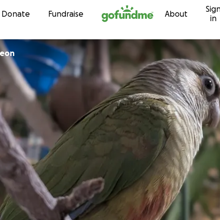
Sig
Skip to content
Donate
Fundraise
About
in
geon