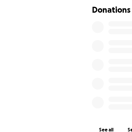
L'accident de Nann
Donations
Elle a une fractur
un trauma crânien
Une large plaies t
Actuellement elle
douleur et anti-i
capable de bouger 
recommence légè
À notre visite ell
et nous entend. L
est toujours lourd.
See all
Se