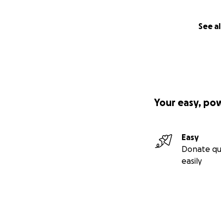
See al
Your easy, po
Easy
Donate qu
easily