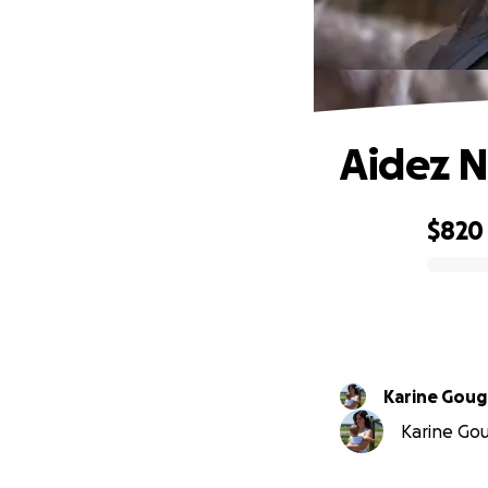
Aidez N
$820
0% complete
Karine Gou
Karine Gou