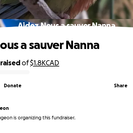
Aidez Nous a sauver Nanna
ous a sauver Nanna
raised
of
$1.8K
CAD
Donate
Share
geon
geon is organizing this fundraiser.