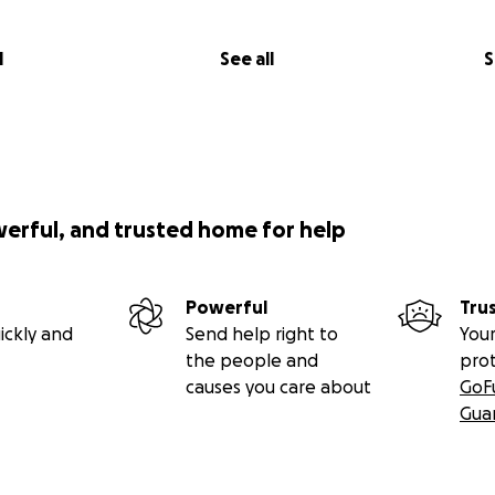
l
See all
S
werful, and trusted home for help
Powerful
Tru
ickly and
Send help right to
Your
the people and
pro
causes you care about
GoF
Gua