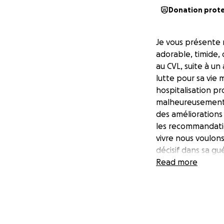
Donation prot
Je vous présente 
adorable, timide,
au CVL, suite à un
lutte pour sa vie 
hospitalisation pr
malheureusement c
des améliorations
les recommandatio
vivre nous voulons
décisif dans sa gu
Une belle vie l'at
Read more
nous vous en ser
Sa famille qui l'a
Karine, Jean et Mi