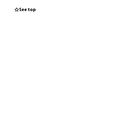
See top
ation anti-
 recommence à être
ysées et
t de son oeil droit
 même si le cas