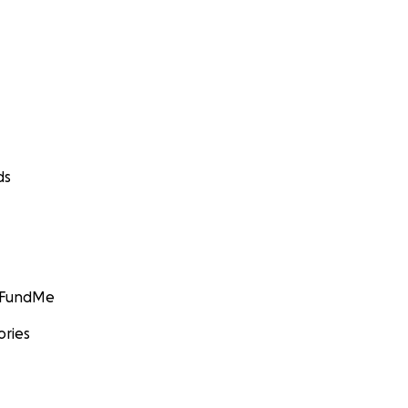
ds
GoFundMe
ories