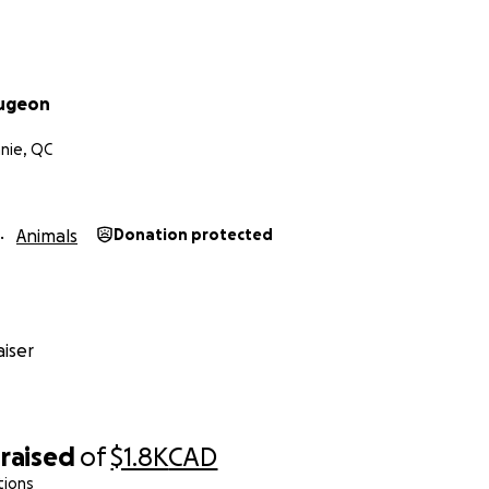
ougeon
nie, QC
Animals
Donation protected
iser
raised
of
$1.8K
CAD
tions