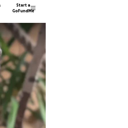
n
Start a
GoFundMe