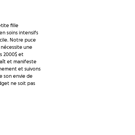
ite fille
n soins intensifs
icile. Notre puce
t nécessite une
és 2000$ et
aît et manifeste
rnement et suivons
e son envie de
dget ne soit pas
ous à lui offrir,