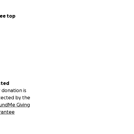
ee top
sted
 donation is
tected by the
undMe Giving
rantee