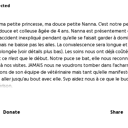
ected
ma petite princesse, ma douce petite Nanna. C'est notre pet
 douce et colleuse âgée de 4 ans. Nanna est présentement e
 accident inexpliqué pendant qu'elle se faisait garder à dom
mais ne baisse pas les ailes. La convalescence sera longue e
olongée (voir détails plus bas). Les soins nous ont déjà coût
e n'est que le début. Notre puce se bat, elle nous reconn
 à nos visites. JAMAIS nous ne voudrons tomber dans l'acha
ns de son équipe de vétérinaire mais tant qu'elle manifest
 aller jusqu'au bout avec elle. Svp aidez nous à ce que le bu
érison.
tend avec son amoureux Tibibi et tous ceux qui l'aiment aidez n
ons éternellement reconnaissants
Donate
Share
ime de tout coeur
kaëlla