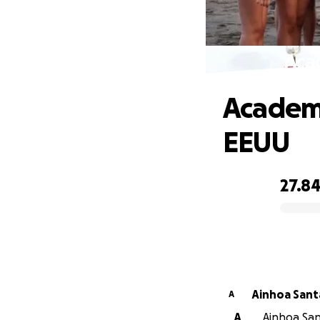
Aca
Academi
EEUU
27.8
0% complete
Ainhoa Sant
A
A
Ainhoa San