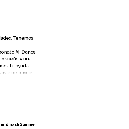
edades. Tenemos
eonato All Dance
 un sueño y una
imos tu ayuda,
ivos económicos
gend nach Summe