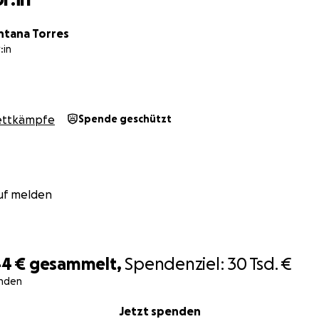
ntana Torres
:in
ttkämpfe
Spende geschützt
uf melden
44 €
gesammelt,
Spendenziel:
30 Tsd. €
nden
Jetzt spenden