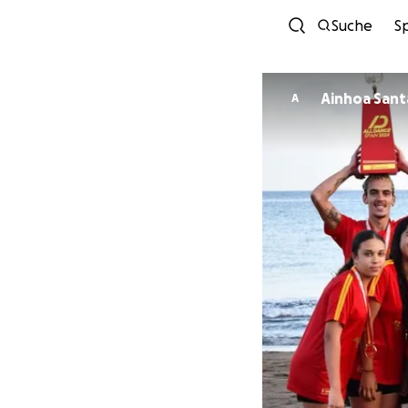
Suche
S
Ainhoa Sant
A