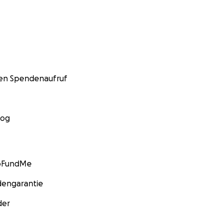
nen Spendenaufruf
log
GoFundMe
engarantie
der