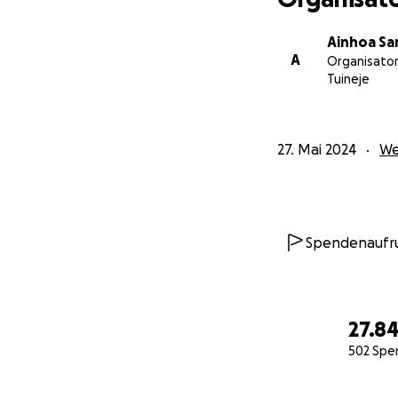
Ainhoa Sa
A
Organisator
Tuineje
27. Mai 2024
We
Spendenaufr
27.8
502 Spe
0% complete