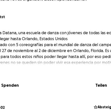
tzt
a Datana, una escuela de danza con jóvenes de todas las 
llegar hasta Orlando, Estados Unidos
cado con 5 coreografías para el mundial de danza del camp
l 27 de noviembre al 2 de diciembre en Orlando, Florida. Es
para todos estos niños poder llegar hasta allí, por eso ped
venes no se queden sin poder vivir esa experiencia por mot
Spenden
Teilen
Abstei
502