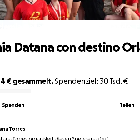
demia Datana con destino Orlando, 
a Datana con destino Or
44 €
gesammelt,
Spendenziel:
30 Tsd. €
Spenden
Teilen
ana Torres
tana Torres organisiert diesen Spendenaufruf.