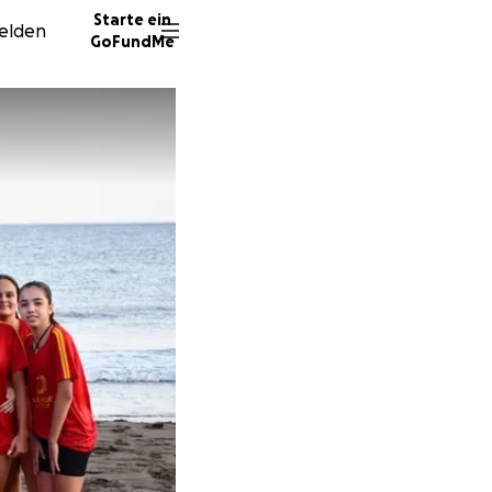
Starte ein
elden
GoFundMe
G
502 Sp