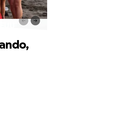
EEUU
lando,