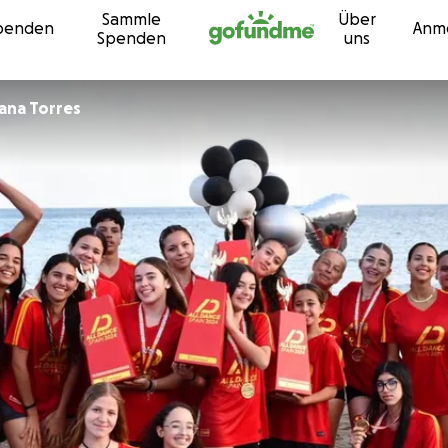
Sammle
Über
Zum Inhalt
penden
Anm
Spenden
uns
ana Torres