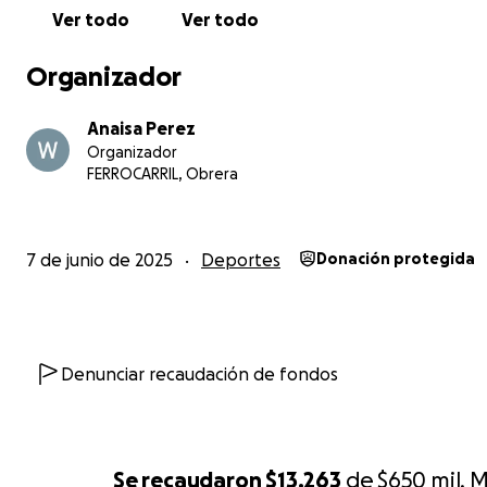
ganan.
Ver todo
Ver todo
¡Gracias por creer en los deportes paralímpicos y en nue
selecciones nacionales!
Organizador
#RumboALaCopaDeLasAméricas
#BogotáNosEspera
Anaisa Perez
#BSSRMéxico
Organizador
#PorMiPorTiPorMéxico
FERROCARRIL, Obrera
7 de junio de 2025
Deportes
Donación protegida
Denunciar recaudación de fondos
Se recaudaron
$13,263
de
$650 mil.
M