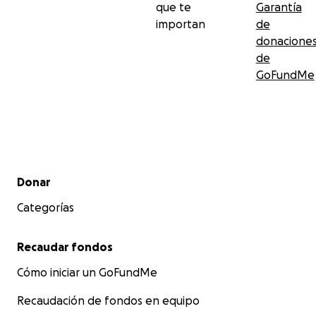
que te
Garantía
importan
de
donacione
de
GoFundMe
Menú secundario
Donar
Categorías
Recaudar fondos
Cómo iniciar un GoFundMe
Recaudación de fondos en equipo