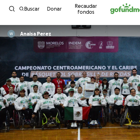
Recaudar
Ir al contenido
Buscar
Donar
fondos
Anaisa Perez