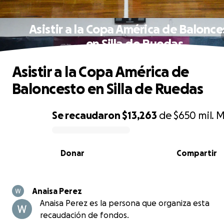
Asistir a la Copa América de Balonce
en Silla de Ruedas
Asistir a la Copa América de
Baloncesto en Silla de Ruedas
Se recaudaron
$13,263
de
$650 mil.
M
0% complete
Donar
Compartir
Anaisa Perez
Anaisa Perez es la persona que organiza esta
recaudación de fondos.