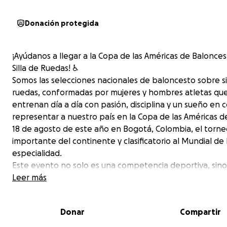
Donación protegida
¡Ayúdanos a llegar a la Copa de las Américas de Balonce
Silla de Ruedas! ♿
Somos las selecciones nacionales de baloncesto sobre si
ruedas, conformadas por mujeres y hombres atletas qu
entrenan día a día con pasión, disciplina y un sueño en 
representar a nuestro país en la Copa de las Américas de
18 de agosto de este año en Bogotá, Colombia, el torn
importante del continente y clasificatorio al Mundial de 
especialidad.
Este evento no solo es una competencia deportiva, sino
también una gran oportunidad para visibilizar el talento,
Leer más
inclusión y el esfuerzo de personas con discapacidad qu
encontrado en el deporte una herramienta de transfor
Donar
Compartir
superación y orgullo nacional.
Nuestros equipos están listos física y mentalmente para