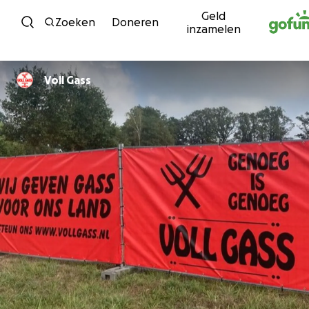
Geld
Ga naar inhoud
Zoeken
Doneren
inzamelen
Voll Gass