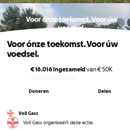
Voor ónze toekomst. Voor úw
voedsel.
Voor ónze toekomst. Voor úw
voedsel.
€ 16.016
ingezameld
van
€ 50K
0% complete
Doneren
Delen
Voll Gass
Voll Gass organiseert deze actie.