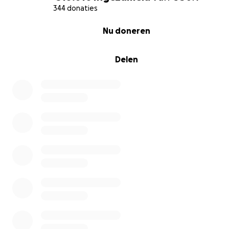
daadwerkelijke doel kan dus nog niet exact bepaald
344 donaties
worden, maar is afhankelijk van waar het nodig zal blijk
0% complete
Nu doneren
te zijn.
Bedankt voor uw steun!
Delen
Hoogachtend,
VollGass
Facebook
Instagram
TikTok