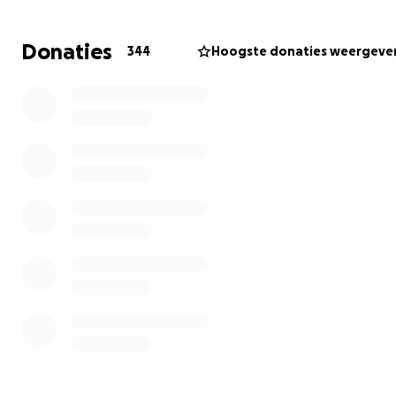
VollGass is een actiegroep die opkomt voor alle agraris
ondernemers! We zullen strijden waar het nodig is! Voll
Donaties
344
Hoogste donaties weergeve
Gass komen wij op voor ons bestaansrecht en onze
toekomst.
Waarom deze inzameling?
De beleidsvoering vanuit Den Haag en Brussel doet ons 
boeren de das om. Indien alles doorgang heeft zoals d
overheid dit wil, dan zal dat betekenen dat er voor vele
boeren en hun kinderen geen toekomst meer is in hun
geliefde sector. Daarnaast zullen ook de aangrenzende
sectoren worden geraakt, en uiteindelijk ook de
consument.
Actievoeren kost helaas enorm veel geld. U kunt dan
denken aan simpelweg de brandstof voor de trekkers,
maar ook de banden zijn verre van goedkoop. Deze zijn