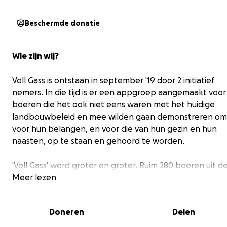
Beschermde donatie
Wie zijn wij?
Voll Gass is ontstaan in september '19 door 2 initiatief
nemers. In die tijd is er een appgroep aangemaakt voor
boeren die het ook niet eens waren met het huidige
landbouwbeleid en mee wilden gaan demonstreren om
voor hun belangen, en voor die van hun gezin en hun
naasten, op te staan en gehoord te worden.
'Voll Gass' werd groter en groter. Ruim 280 boeren uit d
Achterhoek en Twente kwamen in opstand en gingen 
Meer lezen
16 oktober '19 weer mee naar Den Haag. Inmiddels is de
groep nog groter geworden en sluiten meer en meer
Doneren
Delen
agrariërs en aanverwante sectoren zich bij ons aan op 
demonstraties en andere acties.