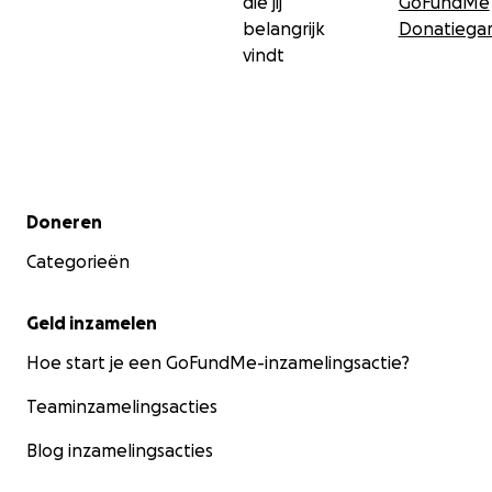
die jij
GoFundMe
belangrijk
Donatiegar
vindt
Secundair menu
Doneren
Categorieën
Geld inzamelen
Hoe start je een GoFundMe-inzamelingsactie?
Teaminzamelingsacties
Blog inzamelingsacties