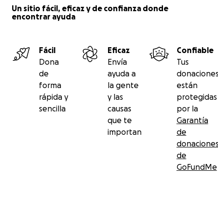
Un sitio fácil, eficaz y de confianza donde
encontrar ayuda
Fácil
Eficaz
Confiable
Dona
Envía
Tus
de
ayuda a
donacione
forma
la gente
están
rápida y
y las
protegidas
sencilla
causas
por la
que te
Garantía
importan
de
donacione
de
GoFundMe