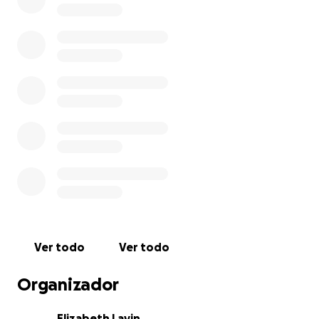
de pertenencia.
En Oncoayuda creemos que nadie debería pasar
estas fiestas sintiéndose solo.
Por eso, esta Navidad te invitamos a regalar
acompañamiento:
adquiere una sesión profesional para una persona
con cáncer.
Tu gesto puede llenar de luz un corazón que hoy se
siente apagado.
Con solo $200 MXN, adquieres una sesión profesional
para que una persona con cáncer reciba
acompañamiento emocional.
Ver todo
Ver todo
Puedes enviarle una carta, un mensaje, una palabra
Organizador
de aliento.
Las cartas las recibimos por WhatsApp al 5548174988
Elizabeth Lavin