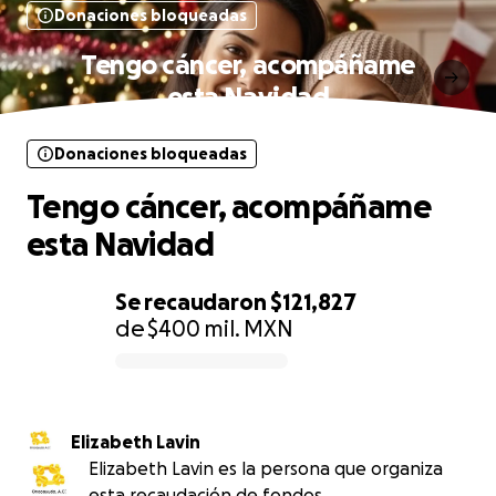
Donaciones bloqueadas
Tengo cáncer, acompáñame
esta Navidad
Donaciones bloqueadas
Tengo cáncer, acompáñame
esta Navidad
Se recaudaron
$121,827
de
$400 mil.
MXN
0% complete
Elizabeth Lavin
Elizabeth Lavin es la persona que organiza
esta recaudación de fondos.