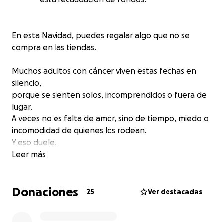
En esta Navidad, puedes regalar algo que no se
compra en las tiendas.
Muchos adultos con cáncer viven estas fechas en
silencio,
porque se sienten solos, incomprendidos o fuera de
lugar.
A veces no es falta de amor, sino de tiempo, miedo o
incomodidad de quienes los rodean.
Y eso duele.
Leer más
El acompañamiento emocional hace una diferencia
inmensa.
Donaciones
Una conversación, una mirada empática, una sesión
25
Ver destacadas
profesional,
pueden devolver la calma, la esperanza y el sentido