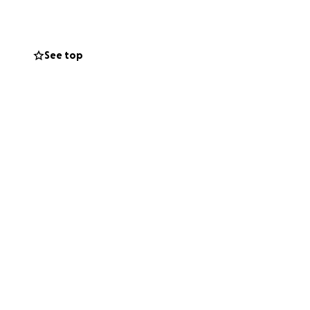
ute rond het
See top
n ouders
aardappels poffen
n Muntendam en
 uit heel
mpelige plek om