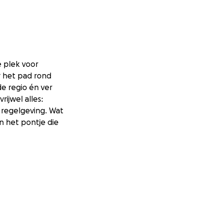
 plek voor
r het pad rond
de regio én ver
ijwel alles:
regelgeving. Wat
n het pontje die
. Met een
e spelen en te
len.