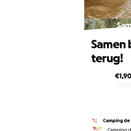
Sam
Samen 
terug!
€1,9
0% complete
Camping de
Camping de