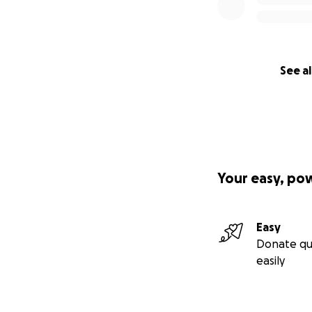
See al
Your easy, po
Easy
Donate qu
easily