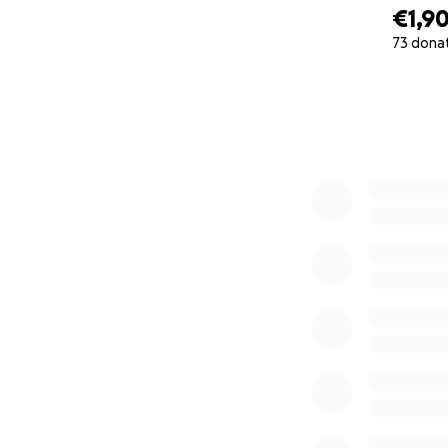
€1,9
73 dona
0% complete