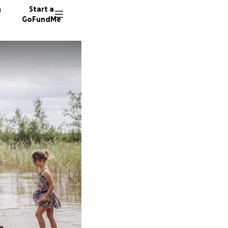
n
Start a
GoFundMe