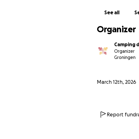
Tegelijkertijd bi
hier werk en ontw
See all
Se
Met jouw steun b
Organizer
het hele dorp en 
Camping 
Organizer
Groningen
March 12th, 2026
Report fundra