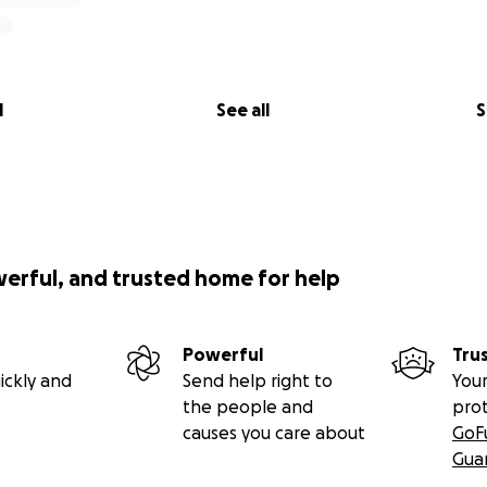
l
See all
S
werful, and trusted home for help
Powerful
Tru
ickly and
Send help right to
Your
the people and
pro
causes you care about
GoF
Gua