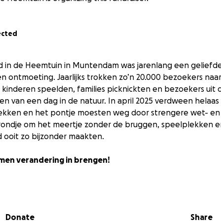
ected
n de Heemtuin in Muntendam was jarenlang een geliefde
en ontmoeting. Jaarlijks trokken zo’n 20.000 bezoekers naa
 kinderen speelden, families picknickten en bezoekers uit 
n van een dag in de natuur. In april 2025 verdween helaas vr
ekken en het pontje moesten weg door strengere wet- en 
 rondje om het meertje zonder de bruggen, speelplekken e
oit zo bijzonder maakten.
amen verandering in brengen!
t initiatief om het Mammoetpad nieuw leven in te blazen
eëren we een veilige, duurzame én avontuurlijke plek om t
nog steeds ruimte is voor ontdekken en ondernemend spe
Donate
Share