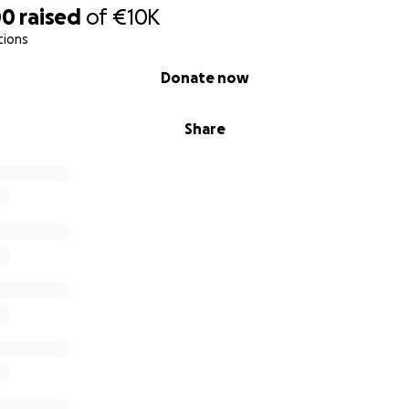
00
raised
of
€10K
tions
Donate now
Share