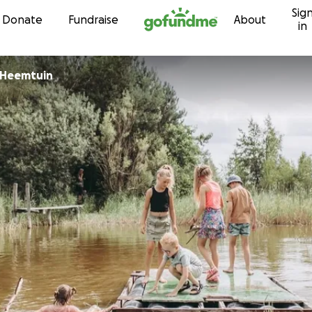
Sig
Skip to content
Donate
Fundraise
About
in
 Heemtuin