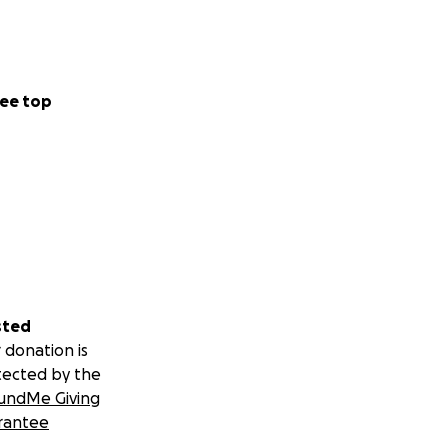
ee top
sted
 donation is
tected by the
undMe Giving
rantee