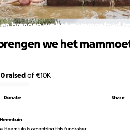
en brengen we het mammoetpad te
brengen we het mammoe
00
raised
of
€10K
Donate
Share
 Heemtuin
 Heemtuin is organizing this fundraiser.