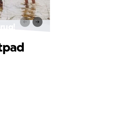
rug!
tpad