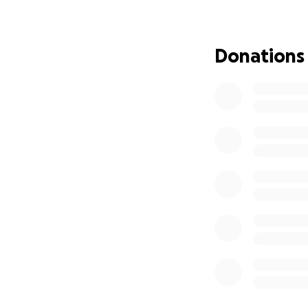
Met het opgehaal
meertje, met ond
Donations
● Een strandje m
● Een openbare 
● Een avontuurlij
● Een sleuteldool
● Een vuurplaats
● Een avonturenb
● Een survivalbaa
● Een kabelbaan 
● Een wiebelpont
Het Mammoetpad i
een belangrijke t
Nederland en zelf
buiten te spelen,