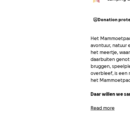
Donation prot
Het Mammoetpad i
avontuur, natuur 
het meertje, waar
daarbuiten genote
bruggen, speelpl
overbleef, is een
het Mammoetpad o
Daar willen we s
WerkPro neemt he
Read more
vernieuwd plan cr
ontmoeten, waar 