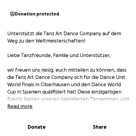
Donation protected
Unterstützt die Tanz Art Dance Company auf dem
Weg zu den Weltmeisterschaften!
Liebe Tanzfreunde, Familie und Unterstützer,
wir freuen uns riesig, euch mitteilen zu können, dass
die Tanz Art Dance Company sich für die Dance Unit
World Finals in Oberhausen und den Dance World
Cup in Spanien qualifiziert hat! Diese einzigartigen
Events bieten unseren talentierten Tänzerinnen und
Tänzern die Möglichkeit, sich mit anderen
Read more
internationalen Künstlern zu messen und unsere
Leidenschaft für den Tanz weltweit zu präsentieren.
Donate
Share
Doch um unseren Traum wahr werden zu lassen,