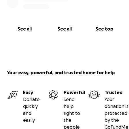
See all
See all
See top
Your easy, powerful, and trusted home for help
Easy
Powerful
Trusted
Donate
Send
Your
quickly
help
donation is
and
right to
protected
easily
the
by the
people
GoFundMe