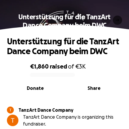
Unterstützung für die TanzArt
Dance Company beim DWC
Unterstützung für die TanzArt
Dance Company beim DWC
€1,860
raised
of
€3K
0% complete
Donate
Share
TanzArt Dance Company
TanzArt Dance Company is organizing this
fundraiser.