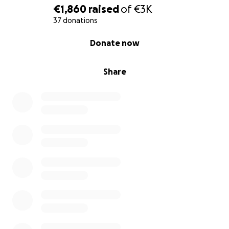
€1,860
raised
of
€3K
37 donations
0% complete
Donate now
Share