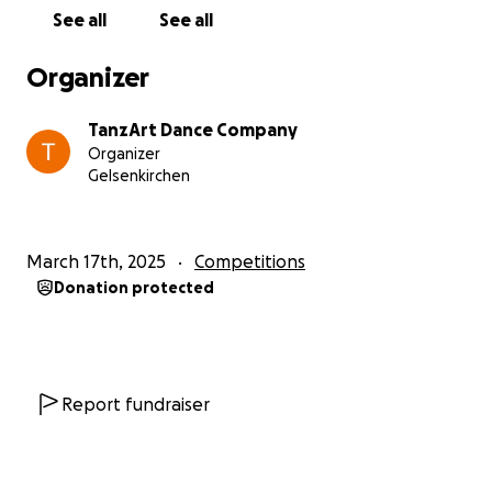
und hoffen, dass wir mit eurer Hilfe in Spanien
See all
See all
glänzen können! Gemeinsam bringen wir die Tanz
Art Dance Company zum Erfolg!
Organizer
Mit tanzenden Grüßen,
TanzArt Dance Company
Tanz Art Dance Company
Organizer
Gelsenkirchen
March 17th, 2025
Competitions
Donation protected
Report fundraiser